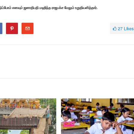
ப்போம் எனவும் ஜனாதிபதி மஹிந்த ராஜபக்ச மேலும் உறுதியளித்தார்.
27
Likes