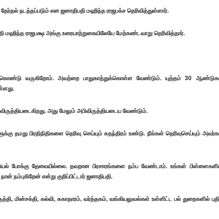
தேர்தல் நடத்தப்படும் என ஜனாதிபதி மஹிந்த ராஜபக்ச தெரிவித்துள்ளார்.
தி மஹிந்த ராஜபக்ஷ அங்கு உரையாற்றுகையிலேயே மேற்கண்டவாறு தெரிவித்தார்.
க்கொண்டு வருகிறோம். அவற்றை பாதுகாத்துக்கொள்ள வேண்டும். யுத்தம் 30 ஆண்டுக
்ளது.
அபிவிருத்தியடைகிறது. அது மேலும் அபிவிருத்தியடைய வேண்டும்.
கு தமது பிரதிநிதிகளை தெரிவு செய்யும் சுதந்திரம் உண்டு. நீங்கள் தெரிவுசெய்யும் அவர்க
ியல் போக்கு தேவையில்லை. தவறான பிரசாரங்களை நம்ப வேண்டாம். உங்கள் பிள்ளைகளி
நான் நம்புகிறேன் என்று குறிப்பிட்டார் ஜனாதிபதி.
்தி, மின்சக்தி, கல்வி, சுகாதாரம், வர்த்தகம், வங்கியலுவல்கள் உள்ளிட்ட பல் துறைகளில் புத