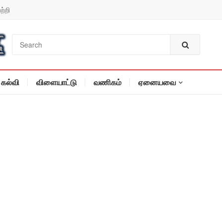
ற்றி
கல்வி
விளையாட்டு
வணிகம்
ஏனையவை