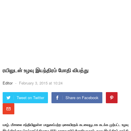
ரயிலுடன் உழவு இயந்திரம் மோதி விபத்து
Editor
-
February 3, 2015 at 10:24
Tweet on Twitter
Share on Facebook
யாழ். மீசாலை சந்தியிலுள்ள பாதுகாப்பற்ற புகையிரதக் கடவையூடாக கடக்க முற்பட்ட உழவு
இயந்திரத்தை செவ்வாய்க்கிழமை (03) காலை ரயில் மோதியததால், உழவு இயந்திரம் தூக்கி