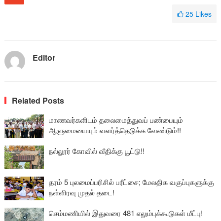
25
Likes
Editor
Related Posts
மாணவர்களிடம் தலைமைத்துவப் பண்பையும்
ஆளுமையையும் வளர்த்தெடுக்க வேண்டும்!!
நல்லூர் கோவில் வீதிக்கு பூட்டு!!
தரம் 5 புலமைப்பரிசில் பரீட்சை; மேலதிக வகுப்புகளுக்கு
நள்ளிரவு முதல் தடை!
செம்மணியில் இதுவரை 481 எலும்புக்கூடுகள் மீட்பு!