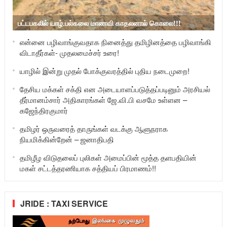
பட்டபகலில் யாழ்.பல்கலை மாணவி காதலனால் கொலை!!!
என்னை பழிவாங்குவதாக நினைத்து தமிழினத்தை பழிவாங்கி
விடாதீர்கள்- முதலமைச்சர் உரை!
யாழில் இன்று முதல் போக்குவரத்தில் புதிய நடைமுறை!
தேசிய மக்கள் சக்தி என அடையாளப்படுத்தப்படினும் அரசியல்
தீர்மானம்சார் அதிகாரங்கள் ஜே.வி.பி வசமே உள்ளன –
கஜேந்திரகுமார்
தமிழர் ஒருவரைத் தாருங்கள் வடக்கு ஆளுநராக
நியமிக்கின்றேன் – ஜனாதிபதி
தமிழீழ விடுதலைப் புலிகள் அமைப்பின் மூத்த தளபதியின்
மகள் சட்டத்தரணியாக சத்தியப் பிரமாணம்!!
JRIDE : TAXI SERVICE