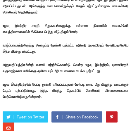
எறியப்பட்டதுடன், அங்கிருந்த கடையொன்றுக்கும் சேதம் ஏற்பட்டுள்ளதாக சாவகச்சேரி
பொலிஸார் தெரிவித்தனர்.
உழவு இயந்திர சாரதி சிறுகாயங்களுக்கு உள்ளான நிலையில் சாவகச்சேரி
வைத்தியசாலையில் சிகிச்சை பெற்று வீடு திரும்பினார்.
யாழ்ப்பாணத்திலிருந்து கொழும்பு நோக்கி புறப்பட்ட கடுகதி புகையிரதம் மோதியதாலேயே
இந்த விபத்து ஏற்பட்டது.
அனுமதிப்பத்திரமின்றி மணல் ஏற்றிக்கொண்டு சென்ற உழவு இயந்திரம், புகையிரதம்
வருவதற்கான சமிக்ஞை ஒலியையும் மீறி கடவையை கடக்க முற்பட்டது.
உழவு இயந்திரத்தின் பெட்டி தூக்கி எறியப்பட்டதால் மேற்படி கடை மீது விழுந்து கடைக்குச்
சேதம் ஏற்பட்டுள்ளது. இந்த விபத்து தொடர்பில் பொலிஸார் விசாரணைகளை
மேற்கொண்டுவருகின்றனர்.
Tweet on Twitter
Share on Facebook