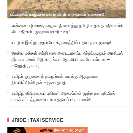
பட்டபகலில் யாழ்.பல்கலை மாணவி காதலனால் கொலை!!!
என்னை பழிவாங்குவதாக நினைத்து தமிழினத்தை பழிவாங்கி
விடாதீர்கள்- முதலமைச்சர் உரை!
யாழில் இன்று முதல் போக்குவரத்தில் புதிய நடைமுறை!
தேசிய மக்கள் சக்தி என அடையாளப்படுத்தப்படினும் அரசியல்
தீர்மானம்சார் அதிகாரங்கள் ஜே.வி.பி வசமே உள்ளன –
கஜேந்திரகுமார்
தமிழர் ஒருவரைத் தாருங்கள் வடக்கு ஆளுநராக
நியமிக்கின்றேன் – ஜனாதிபதி
தமிழீழ விடுதலைப் புலிகள் அமைப்பின் மூத்த தளபதியின்
மகள் சட்டத்தரணியாக சத்தியப் பிரமாணம்!!
JRIDE : TAXI SERVICE