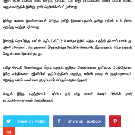
ரஜினி உடல் நிலைப் பற்றி வதந்தி பரப்பிய நபர் மீது நடவடிக்கை கோரி சைபர் க்ரைம்
அலுவலகத்தில் இன்று புகார் தெரிவிக்கப்பட்டுள்ளது.
இன்று காலை இலங்கையைச் சேர்ந்த தமிழ் இணையதளம் ஒன்று ரஜினி உடல் நிலை
குறித்து வதந்தி பரப்பியது.
இதைத் தொடர்ந்து வாட்ஸ் ஆப், ட்விட்டர் போன்றவற்றில் அந்த வதந்தி தீயாகப் பரவியது.
ரஜினி ரசிகர்கள், பொதுமக்கள் இது குறித்து கேட்டுக் கொண்டே இருந்ததால் அந்த வதந்தி
மேலும் பரவ ஆரம்பித்ததது.
தமிழ் செய்தி சேனல்களும் இந்த வதந்தி குறித்த செய்திகளை ஒளிபரப்ப ஆரம்பித்தன.
இந்த வந்திகளை ரஜினியின் குடும்பத்தினர் மறுத்து, ரஜினி நலமுடன் இருப்பதாகவும்,
அடுத்த வாரம் சென்னை திரும்புவார் என்றும் தெரிவித்தனர்.
மேலும் இந்த வதந்தியைப் பரப்பிய நபர் மீது சைபர் க்ரைம் பிரிவில் புகார்
தரப்பட்டுள்ளதாகவும் தெரிவித்தனர்.
Tweet on Twitter
Share on Facebook