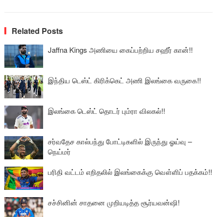
Related Posts
Jaffna Kings அணியை கைப்பற்றிய சஹீர் கான்!!
இந்திய டெஸ்ட் கிரிக்கெட் அணி இலங்கை வருகை!!
இலங்கை டெஸ்ட் தொடர் பும்ரா விலகல்!!
சர்வதேச கால்பந்து போட்டிகளில் இருந்து ஓய்வு –
நெய்மர்
பரிதி வட்டம் எறிதலில் இலங்கைக்கு வௌ்ளிப் பதக்கம்!!
சச்சினின் சாதனை முறியடித்த சூர்யவன்ஷி!