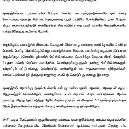
யுவராஜ்சிங்கை முன்கூட்டியே பேட்டிங் செய்ய களமிறக்குவதில்லையே ஏன் என்ற
கேள்விக்கு, யுவராஜ் சிங் களமிறங்குவதை பற்றி மட்டுமே பேசுகிறீர்களே, நான் மேலும்,
கீழும் ஊசலாட்டத்தோடு களமிறங்கிக் கொண்டுள்ளதை பற்றி யாருமே கேட்பதில்லையே
என்று சிரித்தபடி கூறினார் டோணி.
இருப்பினும், யுவராஜ்சிங் விவகாரம் கொஞ்சம் சீரியசானது என்பதை உணர்ந்து பதில் அளித்த
டோணி, போட்டி ஆரம்பிக்கும்போது யுவராஜ்சிங்கை 5வதாக களமிறக்குவதுதான் திட்டமாக
இருக்கிறது. ஏனெனில் ஓப்பனிங் பேட்ஸ்மேன்களை தொடர்ந்து, 3வதாக விராட் கோஹ்லி,
4வதாக சுரேஷ் ரெய்னா களமிறங்க வேண்டியுள்ளது.முதல் நான்கு பேட்ஸ்மேன்களும்,
உள்நாட்டில் மட்டுமல்லாது வெளிநாட்டு மண்ணிலும் பல சாதனைகளை புரிந்தவர்கள்.
எனவே அவர்கள் இடத்தை யுவராஜுக்கு பங்கிட்டு கொடுப்பது என்பது இயலாது.
யுவராஜ்சிங் அணிக்கு திரும்பியுள்ளார் என்பது உண்மைதான். ஆனால், அவருடன் ஆடிய
அனுபவத்தில் சொல்கிறேன், களமிறங்கிய உடன் அவரால் பெரிய ஷாட்டுகளை அடிக்க
முடியாது. சிறிது நேரம் எடுத்த பிறகே அடிக்க முடியும். எனவேதான், 17 ஓவர்களுக்கு பிறகு
அவர் இறங்க வேண்டி வந்தால், அவரை களமிறக்குவதை தவிர்க்கிறேன்.
இனி வரும் போட்டிகளில் சூழ்நிலைக்கு தக்கபடி, யுவராஜ்சிங்கிற்கு வாய்ப்பு வழங்கப்படும்.
என்னைப் பொறுத்தளவில் அணியின் வெற்றிதான் முக்கியம் என்பதால் அதற்கு ஏற்ப