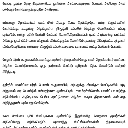
போட்டி முடிந்த பிறகு நிருபர்களிடம் ஜாலியாக அரட்டையடித்தார் டோணி. அப்போது அவர்
பல்வேறு கேள்விகளுக்கு பதில் அளித்தார்.
உங்களது ஹெலிகாப்டர் ஷாட் மிஸ் ஆவது போல தெரிகிறதே.. என்ற நிருபர்களின்
கேள்விக்கு, கடலுக்கு அடியிலுள்ள நீர்மூழ்கி கப்பலில் இருந்து ஹெலிகாப்டர் எப்படி
புறப்படும், என்று பதில் கேள்வி கேட்டார் டோணி.ஹெலிகாப்டர் ஷாட் அடிப்பதற்கு யார்க்கர்
அல்லது ஓவர் பிட்ச் வகை பந்துகள் வீசப்பட்டிருக்க வேண்டும். தனக்கு அப்படிப்பட்ட பந்துகள்
வீசப்படுவதில்லை என்பதை நீர்மூழ்கி கப்பல் கதையை உதாரணம் காட்டி பேசினார் டோணி.
மேலும் அவர் கூறுகையில், எனக்கு பவுன்சர் பந்தை வீசும்போது நான் ஹெலிகாப்டர் ஷாட்டை
அடிக்க வேண்டுமானால், ஒரு நாற்காலி போட்டு ஏறிதான் நிற்க வேண்டும் என்றார்
சிரித்தபடி.
ஹர்திக் பாண்ட்யா பற்றி டோணி கூறுகையில், அவருக்கு சர்வதேச போட்டிகளில் ஆடி
அனுபவம் வர வேண்டும் என்பதற்காக முன்கூட்டியே களமிறக்கினேன். பாண்ட்யா எடுத்த
எடுப்பிலேயே அதிரடியாக பெரிய ஷாட்டுகளை அடிக்க கூடிய திறமைசாலி என்பதை
அறிந்துதான் அவ்வாறு செய்தேன்.
உலக கோப்பை டி20 போட்டிகளை முன்னிட்டு இதுபோன்ற சோதனை முயற்சிகள்
அவ்வப்போது எடுக்கப்படும். அனைத்து பேட்ஸ்மேன்களின் திறமையையும்
கூர்தீட்டிக்கொள்ள வாய்ப்பு வழங்கப்படும் என்று டோணி தெரிவித்தார்.