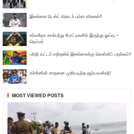
இலங்கை டெஸ்ட் தொடர் பும்ரா விலகல்!!
சர்வதேச கால்பந்து போட்டிகளில் இருந்து ஓய்வு –
நெய்மர்
பரிதி வட்டம் எறிதலில் இலங்கைக்கு வௌ்ளிப் பதக்கம்!!
சச்சினின் சாதனை முறியடித்த சூர்யவன்ஷி!
MOST VIEWED POSTS