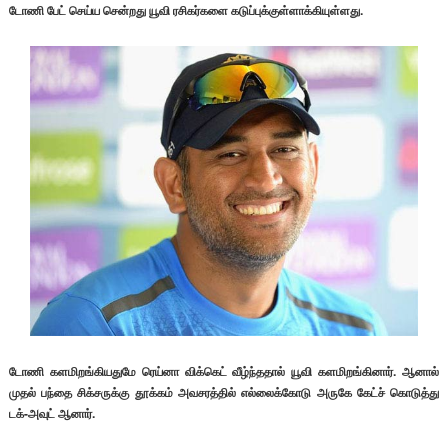
டோணி பேட் செய்ய சென்றது யூவி ரசிகர்களை கடுப்புக்குள்ளாக்கியுள்ளது.
டோணி களமிறங்கியதுமே ரெய்னா விக்கெட் வீழ்ந்ததால் யூவி களமிறங்கினார். ஆனால்
முதல் பந்தை சிக்சருக்கு தூக்கம் அவசரத்தில் எல்லைக்கோடு அருகே கேட்ச் கொடுத்து
டக்-அவுட் ஆனார்.