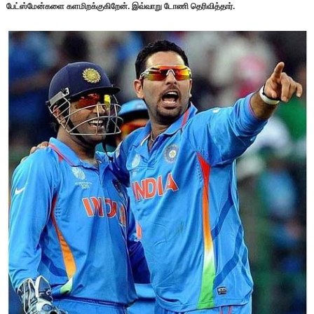
பேட்ஸ்மேன்களை களமிறக்குகிறேன். இவ்வாறு டோணி தெரிவித்தார்.