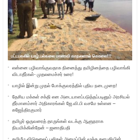
பட்டபகலில் யாழ்.பல்கலை மாணவி காதலனால் கொலை!!!
என்னை பழிவாங்குவதாக நினைத்து தமிழினத்தை பழிவாங்கி
விடாதீர்கள்- முதலமைச்சர் உரை!
யாழில் இன்று முதல் போக்குவரத்தில் புதிய நடைமுறை!
தேசிய மக்கள் சக்தி என அடையாளப்படுத்தப்படினும் அரசியல்
தீர்மானம்சார் அதிகாரங்கள் ஜே.வி.பி வசமே உள்ளன –
கஜேந்திரகுமார்
தமிழர் ஒருவரைத் தாருங்கள் வடக்கு ஆளுநராக
நியமிக்கின்றேன் – ஜனாதிபதி
தமிழீழ விடுதலைப் புலிகள் அமைப்பின் மூத்த தளபதியின்