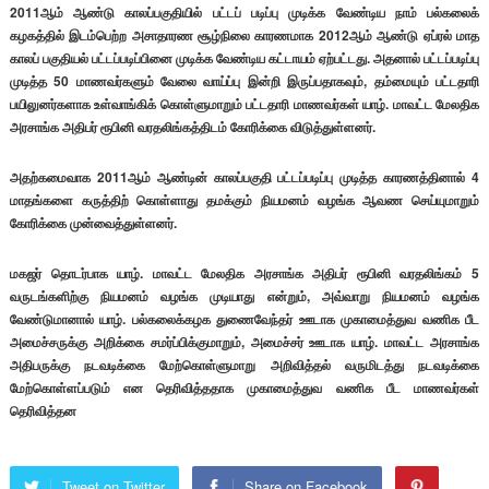
2011ஆம் ஆண்டு காலப்பகுதியில் பட்டப் படிப்பு முடிக்க வேண்டிய நாம் பல்கலைக்
கழகத்தில் இடம்பெற்ற அசாதாரண சூழ்நிலை காரணமாக 2012ஆம் ஆண்டு ஏப்ரல் மாத
காலப் பகுதியல் பட்டப்படிப்பினை முடிக்க வேண்டிய கட்டாயம் ஏற்பட்டது. அதனால் பட்டப்படிப்பு
முடித்த 50 மாணவர்களும் வேலை வாய்ப்பு இன்றி இருப்பதாகவும், தம்மையும் பட்டதாரி
பயிலுனர்களாக உள்வாங்கிக் கொள்ளுமாறும் பட்டதாரி மாணவர்கள் யாழ். மாவட்ட மேலதிக
அரசாங்க அதிபர் ரூபினி வரதலிங்கத்திடம் கோரிக்கை விடுத்துள்ளனர்.
அதற்கமைவாக 2011ஆம் ஆண்டின் காலப்பகுதி பட்டப்படிப்பு முடித்த காரணத்தினால் 4
மாதங்களை கருத்திற் கொள்ளாது தமக்கும் நியமனம் வழங்க ஆவண செய்யுமாறும்
கோரிக்கை முன்வைத்துள்ளனர்.
மகஜர் தொடர்பாக யாழ். மாவட்ட மேலதிக அரசாங்க அதிபர் ரூபினி வரதலிங்கம் 5
வருடங்களிற்கு நியமனம் வழங்க முடியாது என்றும், அவ்வாறு நியமனம் வழங்க
வேண்டுமானால் யாழ். பல்கலைக்கழக துணைவேந்தர் ஊடாக முகாமைத்துவ வணிக பீட
அமைச்சருக்கு அறிக்கை சமர்ப்பிக்குமாறும், அமைச்சர் ஊடாக யாழ். மாவட்ட அரசாங்க
அதிபருக்கு நடவடிக்கை மேற்கொள்ளுமாறு அறிவித்தல் வருமிடத்து நடவடிக்கை
மேற்கொள்ளப்படும் என தெரிவித்ததாக முகாமைத்துவ வணிக பீட மாணவர்கள்
தெரிவித்தன
Tweet on Twitter
Share on Facebook