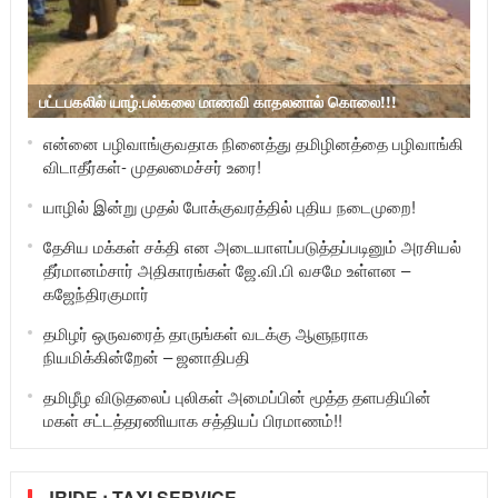
பட்டபகலில் யாழ்.பல்கலை மாணவி காதலனால் கொலை!!!
என்னை பழிவாங்குவதாக நினைத்து தமிழினத்தை பழிவாங்கி
விடாதீர்கள்- முதலமைச்சர் உரை!
யாழில் இன்று முதல் போக்குவரத்தில் புதிய நடைமுறை!
தேசிய மக்கள் சக்தி என அடையாளப்படுத்தப்படினும் அரசியல்
தீர்மானம்சார் அதிகாரங்கள் ஜே.வி.பி வசமே உள்ளன –
கஜேந்திரகுமார்
தமிழர் ஒருவரைத் தாருங்கள் வடக்கு ஆளுநராக
நியமிக்கின்றேன் – ஜனாதிபதி
தமிழீழ விடுதலைப் புலிகள் அமைப்பின் மூத்த தளபதியின்
மகள் சட்டத்தரணியாக சத்தியப் பிரமாணம்!!
JRIDE : TAXI SERVICE