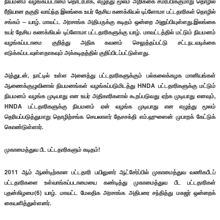
நியமனம் வழங்கப்படாமை தொடர்பாக, எழுத்து மூலம் அறிக்கை சமர்ப்பிக்குமாறு தொழில்
ரீதியான தகுதி வாய்ந்த இலங்கை உயர் தேசிய கணக்கியல் டிப்ளோமா பட்டதாரிகள் தொழில்
சங்கம் – யாழ். மாவட்ட அரசாங்க அதிபருக்கு கடிதம் ஒன்றை அனுப்பியுள்ளது.இலங்கை
உயர் தேசிய கணக்கியல் டிப்ளோமா பட்டதாரிகளுக்கு யாழ். மாவட்டத்தில் மட்டும் நியமனம்
வழங்கப்படாமை குறித்து அதிக கவனம் செலுத்தப்பட்டு சட்டநடவடிக்கை
எடுக்கப்படவுள்ளதாகவும் அக்கடிதத்தில் குறிப்பிடப்பட்டுள்ளது.
அத்துடன், நாட்டில் உள்ள அனைத்து பட்டதாரிகளுக்கும் பல்கலைக்கழக மானியங்கள்
ஆணைக்குழுவினால் நியமனங்கள் வழங்கப்படுமிடத்து HNDA பட்டதாரிகளுக்கு மட்டும்
நியமனம் வழங்க முடியாது என உயர் அதிகாரிகளால் கூறப்படுவது ஏற்க முடியாது எனவும்,
HNDA பட்டதாரிகளுக்கு நியமனம் ஏன் வழங்க முடியாது என எழுத்து மூலம்
தெரியப்படுத்துமாறு தொழிற்சங்க செயலாளர் தேசசக்தி எம்.ஹுஸைன் முபாறக் கேட்டுக்
கொண்டுள்ளார்.
முகாமைத்துவ பீட பட்டதாரிகளும் கடிதம்!
2011 ஆம் ஆண்டிற்கான பட்டதாரி பயிலுனர் ஆட்சேர்ப்பில் முகாமைத்துவ வணிகபீடப்
பட்டதாரிகளை உள்வாங்கப்படாமையை கண்டித்து முகாமைத்துவ பீட பட்டதாரிகள்
புதன்கிழமை(6) யாழ். மாவட்ட மேலதிக அரசாங்க அதிபரை சந்தித்து மகஜர் ஒன்றைக்
கையளித்துள்ளனர்.