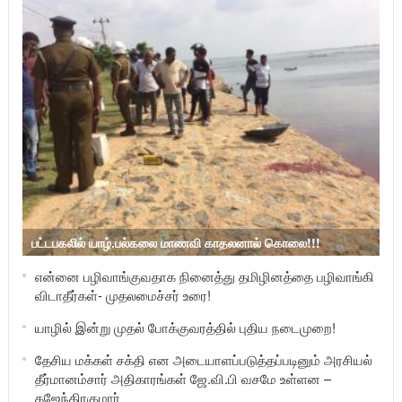
பட்டபகலில் யாழ்.பல்கலை மாணவி காதலனால் கொலை!!!
என்னை பழிவாங்குவதாக நினைத்து தமிழினத்தை பழிவாங்கி
விடாதீர்கள்- முதலமைச்சர் உரை!
யாழில் இன்று முதல் போக்குவரத்தில் புதிய நடைமுறை!
தேசிய மக்கள் சக்தி என அடையாளப்படுத்தப்படினும் அரசியல்
தீர்மானம்சார் அதிகாரங்கள் ஜே.வி.பி வசமே உள்ளன –
கஜேந்திரகுமார்