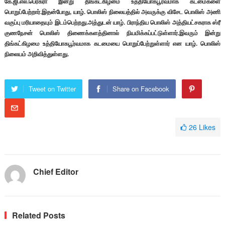
கே.ஜி.எல்.பெரகரா இன்று திங்கட்கிழமை உத்தியோகபூர்வமாக கடமைகளை
பொறுப்பேற்றார்.இதன்போது, யாழ். பொலிஸ் நிலையத்தில் அவருக்கு விசேட பொலிஸ் அணி
வகுப்பு மரியாதையும் இடம்பெற்றது.அத்துடன் யாழ். பிராந்திய பொலிஸ் அத்தியட்சகராக ஸ்ரீ
குணநேசன் பொலிஸ் திணைக்களத்தினால் நியமிக்கப்பட்டுள்ளார்.இவரும் இன்று
திங்கட்கிழமை உத்தியோகபூர்வமாக கடமையை பொறுப்பேற்றுள்ளார் என யாழ். பொலிஸ்
நிலையம் அறிவித்துள்ளது.
Tweet on Twitter
Share on Facebook
26
Likes
Chief Editor
Related Posts