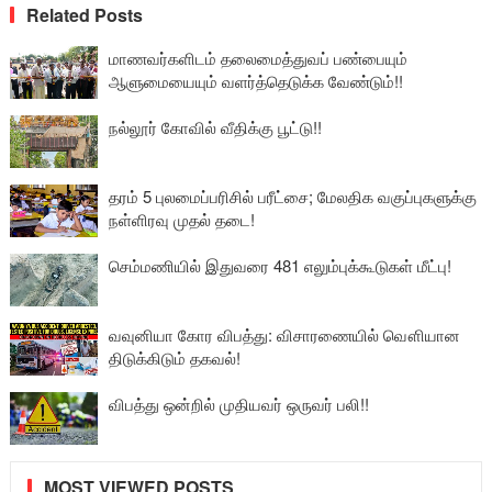
Related Posts
மாணவர்களிடம் தலைமைத்துவப் பண்பையும்
ஆளுமையையும் வளர்த்தெடுக்க வேண்டும்!!
நல்லூர் கோவில் வீதிக்கு பூட்டு!!
தரம் 5 புலமைப்பரிசில் பரீட்சை; மேலதிக வகுப்புகளுக்கு
நள்ளிரவு முதல் தடை!
செம்மணியில் இதுவரை 481 எலும்புக்கூடுகள் மீட்பு!
வவுனியா கோர விபத்து: விசாரணையில் வௌியான
திடுக்கிடும் தகவல்!
விபத்து ஒன்றில் முதியவர் ஒருவர் பலி!!
MOST VIEWED POSTS