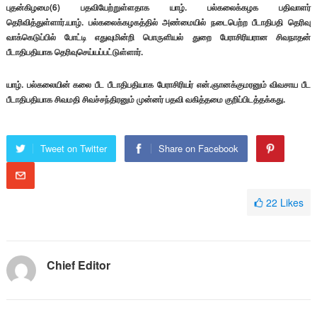
புதன்கிழமை(6) பதவியேற்றுள்ளதாக யாழ். பல்கலைக்கழக பதிவாளர்
தெரிவித்துள்ளார்.யாழ். பல்கலைக்கழகத்தில் அண்மையில் நடைபெற்ற பீடாதிபதி தெரிவு
வாக்கெடுப்பில் போட்டி எதுவுமின்றி பொருளியல் துறை பேராசிரியரான சிவநாதன்
பீடாதிபதியாக தெரிவுசெய்யப்பட்டுள்ளார்.
யாழ். பல்கலையின் கலை பீட பீடாதிபதியாக பேராசிரியர் என்.ஞானக்குமரனும் விவசாய பீட
பீடாதிபதியாக சிவமதி சிவச்சந்திரனும் முன்னர் பதவி வகித்தமை குறிப்பிடத்தக்கது.
Tweet on Twitter
Share on Facebook
22
Likes
Chief Editor