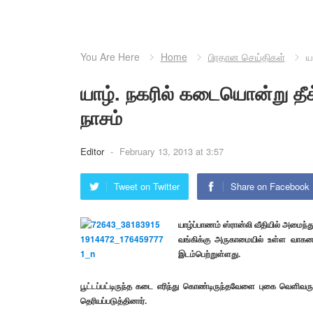
You Are Here
Home
பிரதான செய்திகள்
ய
யாழ். நகரில் கடையொன்று தீக
நாசம்
Editor
-
February 13, 2013 at 3:57
Tweet on Twitter
Share on Facebook
யாழ்ப்பாணம் ஸ்ரான்லி வீதியில் அமைந்த
வங்கிக்கு அருகாமையில் உள்ள வாகன உ
இடம்பெற்றுள்ளது.
பூட்டப்பட்டிருந்த கடை எரிந்து கொண்டிருந்தவேளை புகை வெளி
தெரியப்படுத்தினார்.