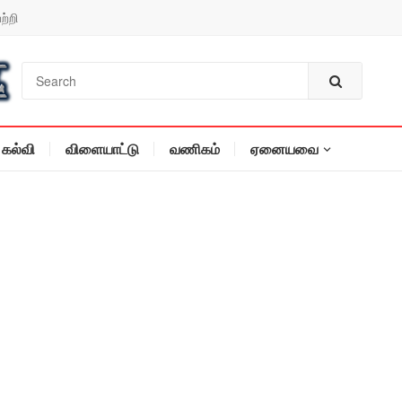
ற்றி
கல்வி
விளையாட்டு
வணிகம்
ஏனையவை