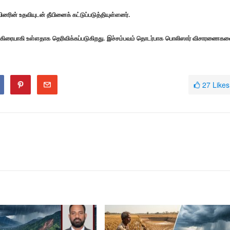
ரின் உதவியுடன் தீயினைக் கட்டுப்படுத்தியுள்ளனர்.
க்கிரையாகி உள்ளதாக தெரிவிக்கப்படுகிறது. இச்சம்பவம் தொடர்பாக பொலிஸார் விசாரணைக
27
Likes