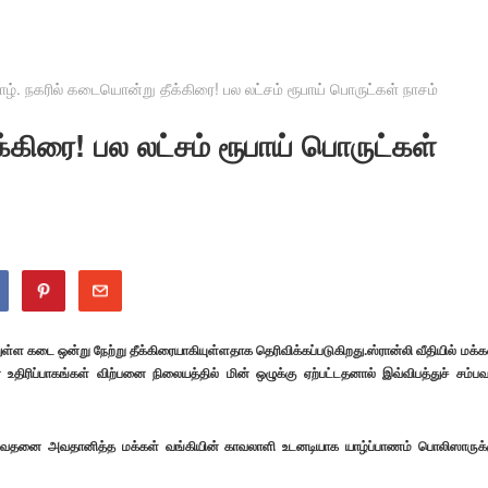
ாழ். நகரில் கடையொன்று தீக்கிரை! பல லட்சம் ரூபாய் பொருட்கள் நாசம்
்கிரை! பல லட்சம் ரூபாய் பொருட்கள்
ுள்ள கடை ஒன்று நேற்று தீக்கிரையாகியுள்ளதாக தெரிவிக்கப்படுகிறது.ஸ்ரான்லி வீதியில் மக்க
திரிப்பாகங்கள் விற்பனை நிலையத்தில் மின் ஒழுக்கு ஏற்பட்டதனால் இவ்விபத்துச் சம்பவ
வருவதனை அவதானித்த மக்கள் வங்கியின் காவலாளி உடனடியாக யாழ்ப்பாணம் பொலிஸாருக்