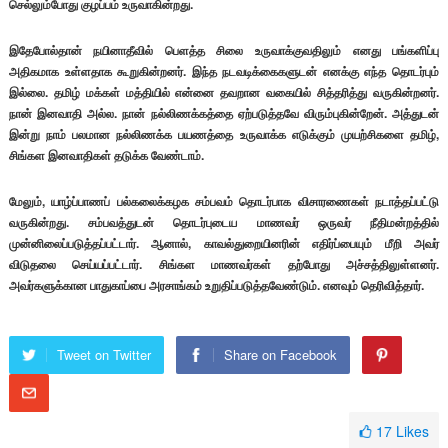
செல்லும்போது குழப்பம் உருவாகின்றது.
இதேபோல்தான் நயினாதீவில் பெளத்த சிலை உருவாக்குவதிலும் எனது பங்களிப்பு
அதிகமாக உள்ளதாக கூறுகின்றனர். இந்த நடவடிக்கைகளுடன் எனக்கு எந்த தொடர்பும்
இல்லை. தமிழ் மக்கள் மத்தியில் என்னை தவறான வகையில் சித்தரித்து வருகின்றனர்.
நான் இனவாதி அல்ல. நான் நல்லிணக்கத்தை ஏற்படுத்தவே விரும்புகின்றேன். அத்துடன்
இன்று நாம் பலமான நல்லிணக்க பயணத்தை உருவாக்க எடுக்கும் முயற்சிகளை தமிழ்,
சிங்கள இனவாதிகள் தடுக்க வேண்டாம்.
மேலும், யாழ்ப்பாணப் பல்கலைக்கழக சம்பவம் தொடர்பாக விசாரணைகள் நடாத்தப்பட்டு
வருகின்றது. சம்பவத்துடன் தொடர்புடைய மாணவர் ஒருவர் நீதிமன்றத்தில்
முன்னிலைப்படுத்தப்பட்டார். ஆனால், காவல்துறையினரின் எதிர்ப்பையும் மீறி அவர்
விடுதலை செய்யப்பட்டார். சிங்கள மாணவர்கள் தற்போது அச்சத்திலுள்ளனர்.
அவர்களுக்கான பாதுகாப்பை அரசாங்கம் உறுதிப்படுத்தவேண்டும். எனவும் தெரிவித்தார்.
Tweet on Twitter
Share on Facebook
17
Likes