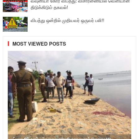
வவுனியா கோர விபத்து: விசாரணையில் வௌியான
திடுக்கிடும் தகவல்!
விபத்து ஒன்றில் முதியவர் ஒருவர் பலி!!
MOST VIEWED POSTS
பட்டபகலில் யாழ்.பல்கலை மாணவி காதலனால் கொலை!!!