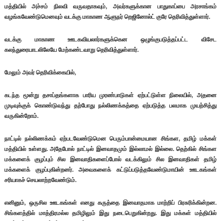
மத்தியில் அச்சம் நிலவி வருவதாகவும், அவர்களுக்கான பாதுகாப்பை அரசாங்கம்
வழங்கவேண்டுமெனவும் வடக்கு மாகாண ஆளுநர் றெஜினோல்ட் குரே தெரிவித்துள்ளார்.
வடக்கு மாகாண ஊடகவியலார்களுக்கென ஒழுங்குபடுத்தப்பட்ட விசேட
கலந்துரையாடலிலேயே மேற்கண்டவாறு தெரிவித்துள்ளார்.
மேலும் அவர் தெரிவிக்கையில்,
கடந்த மூன்று தசாப்தங்களாக பாரிய முரண்பாடுகள் ஏற்பட்டுள்ள நிலையில், அதனை
முடிவுக்குக் கொண்டுவந்து தற்போது நல்லிணக்கத்தை ஏற்படுத்த பலமாக முயற்சித்து
வருகின்றோம்.
நாட்டில் நல்லிணக்கம் ஏற்படவேண்டுமென பெரும்பான்மையான சிங்கள, தமிழ் மக்கள்
மத்தியில் உள்ளது. அதேபோல் நாட்டில் இனவாதமும் இல்லாமல் இல்லை. தெற்கில் சிங்கள
மக்களைக் குழப்பும் சில இனவாதிகளைப்போல் வடக்கிலும் சில இனவாதிகள் தமிழ்
மக்களைக் குழப்புகின்றனர். அவைகளைக் கட்டுப்படுத்தவேண்டுமாயின் ஊடகங்கள்
சரியாகச் செயலாற்றவேண்டும்.
எனினும், ஒருசில ஊடகங்கள் எனது கருத்தை இனவாதமாக மாற்றிப் பிரசுரிக்கின்றன.
சிங்களத்தில் மாத்திரமல்ல தமிழிலும் இது நடைபெறுகின்றது. இது மக்கள் மத்தியில்