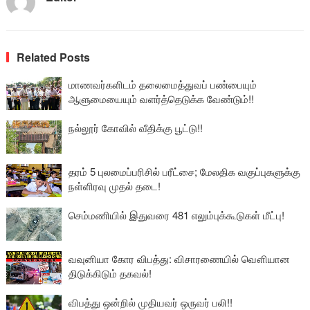
Related Posts
மாணவர்களிடம் தலைமைத்துவப் பண்பையும்
ஆளுமையையும் வளர்த்தெடுக்க வேண்டும்!!
நல்லூர் கோவில் வீதிக்கு பூட்டு!!
தரம் 5 புலமைப்பரிசில் பரீட்சை; மேலதிக வகுப்புகளுக்கு
நள்ளிரவு முதல் தடை!
செம்மணியில் இதுவரை 481 எலும்புக்கூடுகள் மீட்பு!
வவுனியா கோர விபத்து: விசாரணையில் வௌியான
திடுக்கிடும் தகவல்!
விபத்து ஒன்றில் முதியவர் ஒருவர் பலி!!