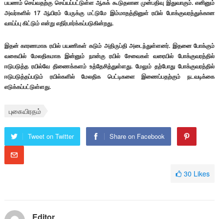
பயணம் செய்வதற்கு செய்யப்பட்டுள்ள ஆகக் கூடுதலான முன்பதிவு இதுவாகும். எனினும்
அவர்களில் 17 ஆயிரம் பேருக்கு மட்டுமே இம்மாதத்தினுள் ரயில் போக்குவரத்துக்கான
வாய்ப்பு கிட்டும் என்று எதிர்பார்க்கப்படுகின்றது.
இதன் காரணமாக ரயில் பயணிகள் கடும் அதிருப்தி அடைந்துள்ளனர். இதனை போக்கும்
வகையில் மேலதிகமாக இன்னும் நான்கு ரயில் சேவைகள் வரையில் போக்குவரத்தில்
ஈடுபடுத்த ரயில்வே திணைக்களம் உத்தேசித்துள்ளது. மேலும் தற்போது போக்குவரத்தில்
ஈடுபடுத்தப்படும் ரயில்களில் மேலதிக பெட்டிகளை இணைப்பதற்கும் நடவடிக்கை
எடுக்கப்பட்டுள்ளது.
புகையிரதம்
Tweet on Twitter
Share on Facebook
30
Likes
Editor