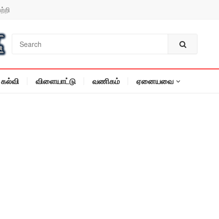
ற்றி
கல்வி
விளையாட்டு
வணிகம்
ஏனையவை