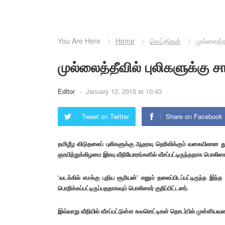
You Are Here
Home
செய்திகள்
முல்லைத்த
முல்லைத்தீவில் புலிகளுக்கு சா
Editor
-
January 12, 2015 at 10:43
Tweet on Twitter
Share on Facebook
தமிழீழ விடுதலைப் புலிகளுக்கு ஆதரவு தெரிவிக்கும் வகையிலான துண்
ஞாயிற்றுக்கிழமை இரவு வீதியோரங்களில் வீசப்பட்டிருந்ததாக பொலிஸார
‘வடக்கில் எமக்கு புதிய சூரியன்’ எனும் தலைப்பிடப்பட்டிருந்த இந்
பொறிக்கப்பட்டிருப்பததாகவும் பொலிஸார் குறிப்பிட்டனர்.
இவ்வாறு வீதியில் வீசப்பட்டுள்ள சுவரொட்டிகள் தொடர்பில் முள்