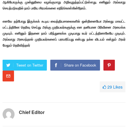
ஆகியோருக்கு முன்னுரிமை வழங்குமாறு அறிவுறுத்தப்பட்டுள்ளது. எனினும் அவ்வாறு
செயற்படுவதில் நாம் பாரிய சிரமங்களை எதிர்கொள்கின்றோம்.
எனவே தற்போது இருக்கக் கூடிய வைத்தியசாலைகளில் ஒன்றினையோ அல்லது மாவட்ட
மட்டத்திலோ தெரிவு செய்து அங்கு முதியவர்களுக்கு என தனியான பிரிவினை அமைக்க
முடியும். எனினும் இதனை நாம் பரிந்துரைக்க முடியாது உயர் மட்டத்தினாலேயே முடியும்.
அவ்வாறு அமைந்தால் முதியவர்களைப் பராமரிப்பது என்பது நல்ல விடயம் என்றும் அவர்
மேலும் தெரிவித்தார்
Tweet on Twitter
Share on Facebook
29
Likes
Chief Editor