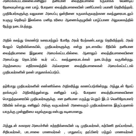
அமைக்கப்படவில்லை.எனினும் தனியான வைத்தியசாலை உருவாக்க வேண்டிய
தேவையுள்ளது என யாழ். போதனா வைத்தியசாலையின் பணிப்பாளர் பவானி தெரிவித்தார்.
முதியோர்களுக்கு வலுவான அமைப்பு ஒன்றினை உருவாக்குவதற்கான கலந்துரையாடலும்
உபகுழு தெரிவும் இலங்கை மனித உரிமை ஆணைக்குழுவின் யாழ்ப்பாண அலுவலகத்தில்
நேற்று நடைபெற்றது.
அதில் கலந்து கொண்டு உரையாற்றும் போதே அவர் மேற்கண்டவாறு தெரிவித்தார். அவர்
மேலும் தெரிவிக்கையில், முதியவர்களுக்கு என்று நாடளாவிய ரீதியில் தனியான
வைத்தியசாலை இதுவரை அமைக்கப்படவில்லை. ஆனாலும் வைத்தியசாலையினை
அமைப்பது தொடர்பில் உயர் மட்ட கலந்துரையாடல்கள் நடைபெற்று வருகின்றது.
அதற்கமைய எதிர்காலத்தில் அவ்வாறான வைத்தியசாலைகள் அமைக்கப்பட்டால்
முதியவர்களின் நலன் பாதுகாக்கப்படும்.
தற்போது முதியவர்களின் எண்ணிக்கை அதிகரித்து காணப்படுகின்றது. அத்துடன் நோய்
தாக்கமும் அதிகரித்துள்ளது. எனினும் யாழ். போதனா வைத்தியசாலையினை
பொறுத்தவரையில் முதியவர்களுக்கு என தனியான மருந்து பெறும் இடம் வெளிநோயாளர்
பிரிவில் உள்ளது. எனினும் அங்கு வருபவர்கள் அனைவரும் முதியவர்களாக இருப்பதனால்
யாருக்கு முன்னுரிமை வழங்குவது என்பது கடினமானது.
அத்துடன் சுகாதார அமைச்சின் சுற்றறிக்கையின் படி முதியவர்கள், கற்பிணி தாய்மார்கள்,
சிறியவர்கள், பாடசாலை மாணவர்கள் , பாதுகாப்பு தரப்பினர் மற்றும் மாணவர்கள்