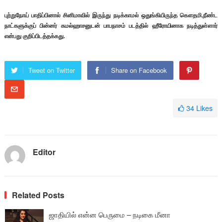
புற்றுநோய் பாதிப்பினால் சினிமாவில் இருந்து நடிக்காமல் ஒதுங்கியிருந்த கௌதமி,நீண்ட
நாட்களுக்குப் பின்னர் கமல்ஹாசனுடன் பாபநாசம் படத்தில் ஹீரோயினாக நடித்துள்ளார்
என்பது குறிப்பிடத்தக்கது.
Tweet on Twitter
Share on Facebook
34
Likes
Editor
Related Posts
ஜாதியில் என்ன பெருமை – நடிகை மீனா