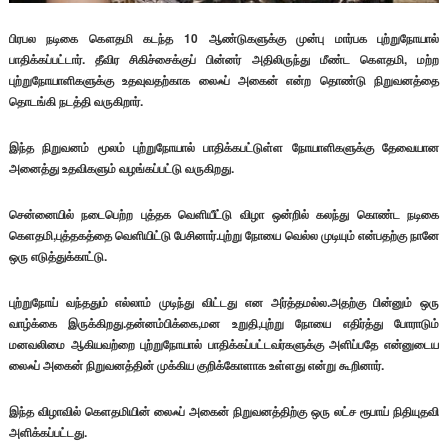
பிரபல நடிகை கௌதமி கடந்த 10 ஆண்டுகளுக்கு முன்பு மார்பக புற்றுநோயால்
பாதிக்கப்பட்டார். தீவிர சிகிச்சைக்குப் பின்னர் அதிலிருந்து மீண்ட கௌதமி, மற்ற
புற்றுநோயாளிகளுக்கு உதவுவதற்காக லைஃப் அகைன் என்ற தொண்டு நிறுவனத்தை
தொடங்கி நடத்தி வருகிறார்.
இந்த நிறுவனம் மூலம் புற்றுநோயால் பாதிக்கபட்டுள்ள நோயாளிகளுக்கு தேவையான
அனைத்து உதவிகளும் வழங்கப்பட்டு வருகிறது.
சென்னையில் நடைபெற்ற புத்தக வெளியீட்டு விழா ஒன்றில் கலந்து கொண்ட நடிகை
கெளதமி,புத்தகத்தை வெளியிட்டு பேசினார்.புற்று நோயை வெல்ல முடியும் என்பதற்கு நானே
ஒரு எடுத்துக்காட்டு.
புற்றுநோய் வந்ததும் எல்லாம் முடிந்து விட்டது என அர்த்தமல்ல.அதற்கு பின்னும் ஒரு
வாழ்க்கை இருக்கிறது.தன்னம்பிக்கை,மன உறுதி,புற்று நோயை எதிர்த்து போராடும்
மனவலிமை ஆகியவற்றை புற்றுநோயால் பாதிக்கப்பட்டவர்களுக்கு அளிப்பதே என்னுடைய
லைஃப் அகைன் நிறுவனத்தின் முக்கிய குறிக்கோளாக உள்ளது என்று கூறினார்.
இந்த விழாவில் கெளதமியின் லைஃப் அகைன் நிறுவனத்திற்கு ஒரு லட்ச ரூபாய் நிதியுதவி
அளிக்கப்பட்டது.