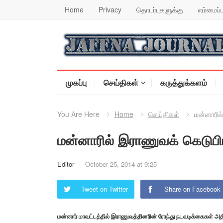
Home
Privacy
தொடர்புகளுக்கு
எம்மைப்ப
முகப்பு
செய்திகள்
கருத்துக்களம்
You Are Here
Home
செய்திகள்
மன்னாரில்
மன்னாரில் இராணுவக் கெடுபிட
Editor
-
October 25, 2014 at 9:25
Tweet on Twitter
Share on Facebook
மன்னார் மாவட்டத்தில் இராணுவத்தினரின் ரோந்து நடவடிக்கைகள் அதிக