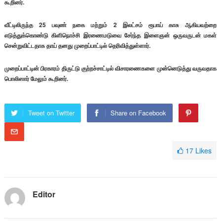
கூறினர்.
வீட்டிலிருந்த 25 பவுண் நகை மற்றும் 2 இலட்சம் ரூபாய் காசு ஆகியவற்றை
எடுத்துக்கொண்டு கிளிநொச்சி இரணைமடுவை சேர்ந்த இளைஞன் ஒருவருடன் மகள்
சென்றுவிட்டதாக தாய் தனது முறைப்பாட்டில் தெரிவித்துள்ளார்.
முறைப்பாட்டின் பிரகாரம் திருட்டு குற்றச்சாட்டில் விசாரணைகளை முன்னெடுத்து வருவதாக
பொலிஸார் மேலும் கூறினர்.
Tweet on Twitter
Share on Facebook
17
Likes
Editor