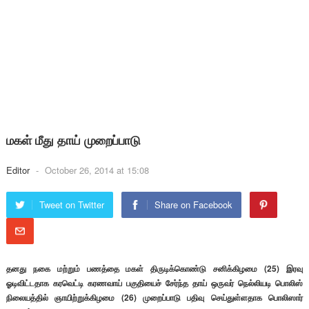
மகள் மீது தாய் முறைப்பாடு
Editor
-
October 26, 2014 at 15:08
Tweet on Twitter
Share on Facebook
தனது நகை மற்றும் பணத்தை மகள் திருடிக்கொண்டு சனிக்கிழமை (25) இரவு
ஓடிவிட்டதாக கரவெட்டி கரணவாய் பகுதியைச் சேர்ந்த தாய் ஒருவர் நெல்லியடி பொலிஸ்
நிலையத்தில் ஞாயிற்றுக்கிழமை (26) முறைப்பாடு பதிவு செய்துள்ளதாக பொலிஸார்