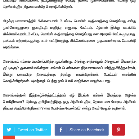
யாரையும் கோரவில்லை. தமிழர்களுக்கு சமஷ்டி தீர்வை முன்வையுங்கள். எமக்கு ஒரு
அரசியல் தீர்வு தேவை என்றே போராடுகின்றோம்.
கிழக்கு மாகாணத்தில் பிள்ளையானிடம் எப்படி பொலிஸ் அதிகாரத்தை கொடுப்பது என்று
முன்னொருமுறை ஜனாதிபதி மஹிந்த ராஜபக்ஷ கேட்டார். ஆனால் இன்று வடக்கில்
விக்னேஸ்வரனிடம் எப்படி பொலிஸ் அதிகாரத்தை கொடுப்பது என அவரால் கேட்க முடியாது.
நாங்கள் மற்றவர்களுக்கு படம் காட்டுவதற்கு விக்னேஸ்வரனை முதலமைச்சராக கொண்டு
வரவில்லை.
அரசாங்கம் எம்மை பலவீனப்படுத்த முயல்கிறது. அதற்கு சாத்தானும் அதனுடன் இணைந்த
குட்டிகளும் துணைபோகின்றன. எங்கள் பெண்களை நிர்வாணமாகப் பார்த்து சிரித்தவர்கள்,
இன்று புகையிரத நிலையத்தை திறந்து வைக்கிறார்கள். மோட்டார் சைக்கிள்
கொடுக்கிறார்கள். அவற்றைப் பெற்று நாம் போலி வாழ்க்கை வாழக்கூடாது.
அரசாங்கத்தின் இந்நிகழ்ச்சித்திட்டத்தின் கீழ் இயங்கி எங்கள் இனத்தை அழிக்க
போகிறீர்களா? அல்லது தமிழினத்திற்கு ஒரு அரசியல் தீர்வு தேவை என போராடி அரசியல்
தீர்வை பெறப்போகிறீர்களா? என யோசிக்க வேண்டும்’ என்று அவர் மேலும் கூறினார்.
Tweet on Twitter
Share on Facebook