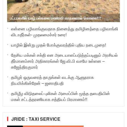
பட்டபகலில் யாழ்.பல்கலை மாணவி காதலனால் கொலை!!!
என்னை பழிவாங்குவதாக நினைத்து தமிழினத்தை பழிவாங்கி
விடாதீர்கள்- முதலமைச்சர் உரை!
யாழில் இன்று முதல் போக்குவரத்தில் புதிய நடைமுறை!
தேசிய மக்கள் சக்தி என அடையாளப்படுத்தப்படினும் அரசியல்
தீர்மானம்சார் அதிகாரங்கள் ஜே.வி.பி வசமே உள்ளன –
கஜேந்திரகுமார்
தமிழர் ஒருவரைத் தாருங்கள் வடக்கு ஆளுநராக
நியமிக்கின்றேன் – ஜனாதிபதி
தமிழீழ விடுதலைப் புலிகள் அமைப்பின் மூத்த தளபதியின்
மகள் சட்டத்தரணியாக சத்தியப் பிரமாணம்!!
JRIDE : TAXI SERVICE