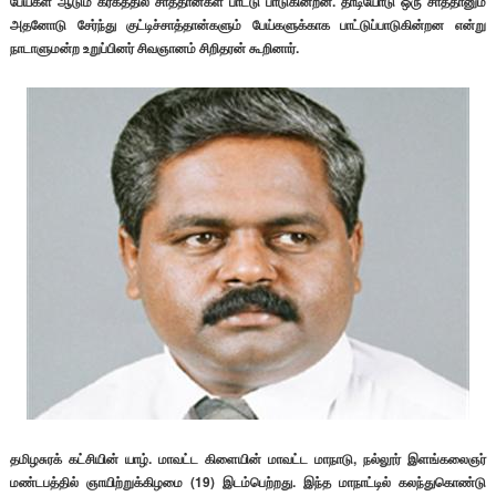
பேய்கள் ஆடும் கரகத்தில் சாத்தான்கள் பாட்டு பாடுகின்றன. தாடியோடு ஒரு சாத்தானும்
அதனோடு சேர்ந்து குட்டிச்சாத்தான்களும் பேய்களுக்காக பாட்டுப்பாடுகின்றன என்று
நாடாளுமன்ற உறுப்பினர் சிவஞானம் சிறிதரன் கூறினார்.
தமிழசுரக் கட்சியின் யாழ். மாவட்ட கிளையின் மாவட்ட மாநாடு, நல்லூர் இளங்கலைஞர்
மண்டபத்தில் ஞாயிற்றுக்கிழமை (19) இடம்பெற்றது. இந்த மாநாட்டில் கலந்துகொண்டு