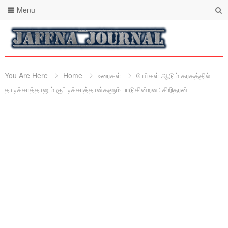
Menu
You Are Here
Home
உரைகள்
பேய்கள் ஆடும் கரகத்தில்
தாடிச்சாத்தானும் குட்டிச்சாத்தான்களும் பாடுகின்றன: சிறிதரன்