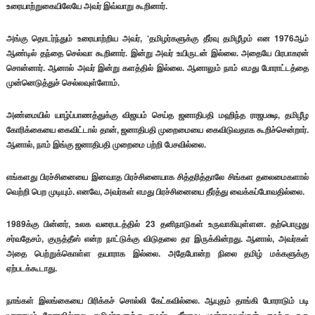
உரையாற்றுகையிலேயே அவர் இவ்வாறு கூறினார்.
அங்கு தொடர்ந்தும் உரையாற்றிய அவர், ‘தமிழர்களுக்கு தீர்வு தமிழீழம் என 1976ஆம்
ஆண்டில் தந்தை செல்வா கூறினார். இன்று அவர் உயிருடன் இல்லை. அதையே பிரபாகரன்
சொன்னார். ஆனால் அவர் இன்று களத்தில் இல்லை. ஆனாலும் நாம் எமது போராட்டத்தை
முன்னெடுத்துச் செல்லவுள்ளோம்.
அண்மையில் யாழ்ப்பாணத்துக்கு விஜயம் செய்த ஜனாதிபதி மஹிந்த ராஜபக்ஷ, தமிழீழ
கோரிக்கையை கைவிட்டால் தான், ஜனாதிபதி முறைமையை கைவிடுவதாக கூறிச்சென்றார்.
ஆனால், நாம் இங்கு ஜனாதிபதி முறைமை பற்றி பேசவில்லை.
எங்களது பிரச்சினையை இனவாத பிரச்சினையாக சித்தரித்தாலே சிங்கள தலைமைகளால்
வெற்றி பெற முடியும். எனவே, அவர்கள் எமது பிரச்சினையை தீர்த்து வைக்கப்போவதில்லை.
1989க்கு பின்னர், உலக வரைபடத்தில் 23 தனிநாடுகள் உருவாகியுள்ளன. தற்பொழுது
சர்வதேசம், குருத்தீஸ் என்ற நாட்டுக்கு விடுதலை தர இருக்கின்றது. ஆனால், அவர்கள்
அதை பெற்றுக்கொள்ள தயாராக இல்லை. அதேபோன்ற நிலை தமிழ் மக்களுக்கு
ஏற்படக்கூடாது.
நாங்கள் இலங்கையை பிரிக்கச் சொல்லி கேட்கவில்லை. ஆயுதம் தாங்கி போராடும் படி