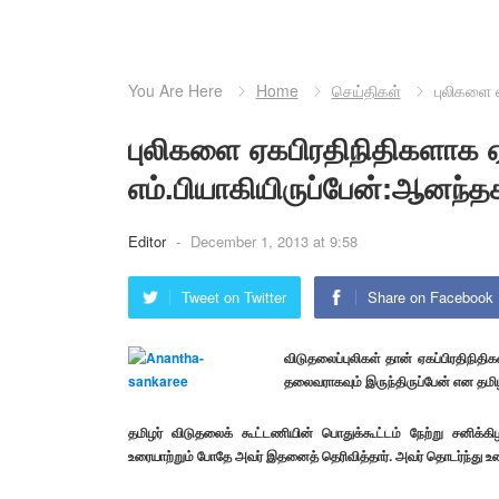
You Are Here
Home
செய்திகள்
புலிகளை ஏ
புலிகளை ஏகபிரதிநிதிகளாக ஏற
எம்.பியாகியிருப்பேன்:ஆனந்த
Editor
-
December 1, 2013 at 9:58
Tweet on Twitter
Share on Facebook
விடுதலைப்புலிகள் தான் ஏகப்பிரதிநிதி
தலைவராகவும் இருந்திருப்பேன்
என தமிழ
தமிழர் விடுதலைக் கூட்டணியின் பொதுக்கூட்டம் நேற்று சனிக்
உரையாற்றும் போதே அவர் இதனைத் தெரிவித்தார். அவர் தொடர்ந்து உர