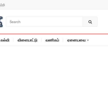
ற்றி
கல்வி
விளையாட்டு
வணிகம்
ஏனையவை