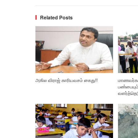
Related Posts
அகில விராஜ் காரியவசம் கைது!!
மாணவர்கள
பண்பையும
வளர்த்தெட