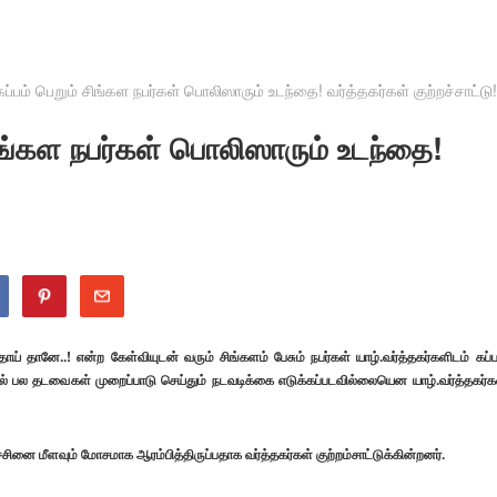
 கப்பம் பெறும் சிங்கள நபர்கள் பொலிஸாரும் உடந்தை! வர்த்தகர்கள் குற்றச்சாட்டு!
 சிங்கள நபர்கள் பொலிஸாரும் உடந்தை!
ய் தானே..! என்ற கேள்வியுடன் வரும் சிங்களம் பேசும் நபர்கள் யாழ்.வர்த்தகர்களிடம் கப்ப
ில் பல தடவைகள் முறைப்பாடு செய்தும் நடவடிக்கை எடுக்கப்படவில்லையென யாழ்.வர்த்தகர்க
்சினை மீளவும் மோசமாக ஆரம்பித்திருப்பதாக வர்த்தகர்கள் குற்றம்சாட்டுக்கின்றனர்.