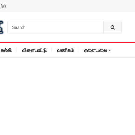
ற்றி
கல்வி
விளையாட்டு
வணிகம்
ஏனையவை