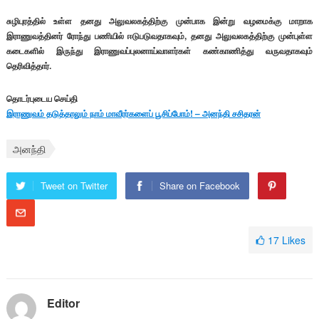
சுழிபுரத்தில் உள்ள தனது அலுவலகத்திற்கு முன்பாக இன்று வழமைக்கு மாறாக
இராணுவத்தினர் ரோந்து பணியில் ஈடுபடுவதாகவும், தனது அலுவலகத்திற்கு முன்புள்ள
கடைகளில் இருந்து இராணுவப்புலனாய்வாளர்கள் கண்காணித்து வருவதாகவும்
தெரிவித்தார்.
தொடர்புடைய செய்தி
இராணுவம் தடுத்தாலும் நாம் மாவீரர்களைப் பூசிப்போம்! – அனந்தி சசிதரன்
அனந்தி
Tweet on Twitter
Share on Facebook
17
Likes
Editor