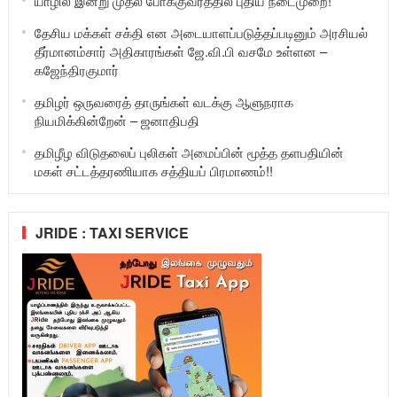
யாழில் இன்று முதல் போக்குவரத்தில் புதிய நடைமுறை!
தேசிய மக்கள் சக்தி என அடையாளப்படுத்தப்படினும் அரசியல்
தீர்மானம்சார் அதிகாரங்கள் ஜே.வி.பி வசமே உள்ளன –
கஜேந்திரகுமார்
தமிழர் ஒருவரைத் தாருங்கள் வடக்கு ஆளுநராக
நியமிக்கின்றேன் – ஜனாதிபதி
தமிழீழ விடுதலைப் புலிகள் அமைப்பின் மூத்த தளபதியின்
மகள் சட்டத்தரணியாக சத்தியப் பிரமாணம்!!
JRIDE : TAXI SERVICE