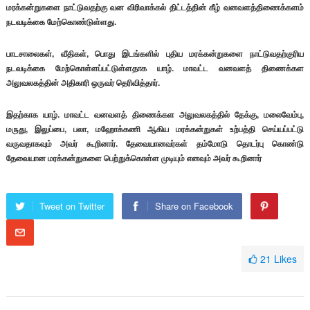
மரக்கன்றுகளை நாட்டுவதற்கு வன விரிவாக்கல் திட்டத்தின் கீழ் வனவளத்திணைக்களம்
நடவடிக்கை மேற்கொண்டுள்ளது.
பாடசாலைகள், வீதிகள், பொது இடங்களில் புதிய மரக்கன்றுகளை நாட்டுவதற்குரிய
நடவடிக்கை மேற்கொள்ளப்பட்டுள்ளதாக யாழ். மாவட்ட வனவளத் திணைக்கள
அலுவலகத்தின் அதிகாரி ஒருவர் தெரிவித்தார்.
இதற்காக யாழ். மாவட்ட வனவளத் திணைக்கள அலுவலகத்தில் தேக்கு, மலைவேம்பு,
மருது, இலுப்பை, பலா, மஹோக்கணி ஆகிய மரக்கன்றுகள் உற்பத்தி செய்யப்பட்டு
வருவதாகவும் அவர் கூறினார். தேவையானவர்கள் தம்மோடு தொடர்பு கொண்டு
தேவையான மரக்கன்றுகளை பெற்றுக்கொள்ள முடியும் எனவும் அவர் கூறினார்
Tweet on Twitter
Share on Facebook
21
Likes