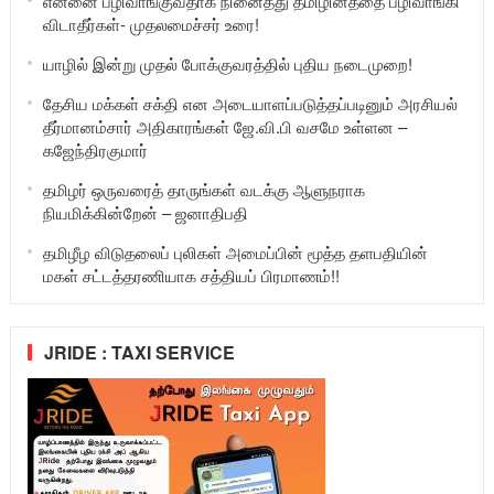
என்னை பழிவாங்குவதாக நினைத்து தமிழினத்தை பழிவாங்கி
விடாதீர்கள்- முதலமைச்சர் உரை!
யாழில் இன்று முதல் போக்குவரத்தில் புதிய நடைமுறை!
தேசிய மக்கள் சக்தி என அடையாளப்படுத்தப்படினும் அரசியல்
தீர்மானம்சார் அதிகாரங்கள் ஜே.வி.பி வசமே உள்ளன –
கஜேந்திரகுமார்
தமிழர் ஒருவரைத் தாருங்கள் வடக்கு ஆளுநராக
நியமிக்கின்றேன் – ஜனாதிபதி
தமிழீழ விடுதலைப் புலிகள் அமைப்பின் மூத்த தளபதியின்
மகள் சட்டத்தரணியாக சத்தியப் பிரமாணம்!!
JRIDE : TAXI SERVICE