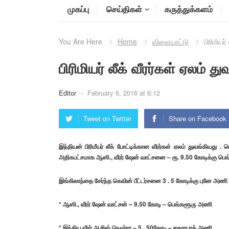
முகப்பு
செய்திகள்
கருத்துக்களம்
You Are Here
Home
விளையாட்டு
பிரிமியர
பிரிமியர் லீக் வீரர்கள் ஏலம் த
Editor
-
February 6, 2016 at 6:12
Tweet on Twitter
Share on Facebook
இந்தியன் பிரிமீயர் லீக் போட்டிக்கான வீரர்கள் ஏலம் துவங்கியது .
அதிகபட்சமாக ஆஸி., வீரர் ஷேன் வாட்சனை – ரூ. 9.50 கோடிக்கு பெங
இங்கிலாந்தை சேர்ந்த கெவின் பீட்டர்சனை 3 . 5 கோடிக்கு புனே அணி ஏல
* ஆஸி., வீரர் ஷேன் வாட்சன் – 9.50 கோடி – பெங்களூரு அணி
* இந்திய வீரர் ஆசிஸ் நெஹ்ரா – 5 . 50கோடி – ஐதராபாத் அணி