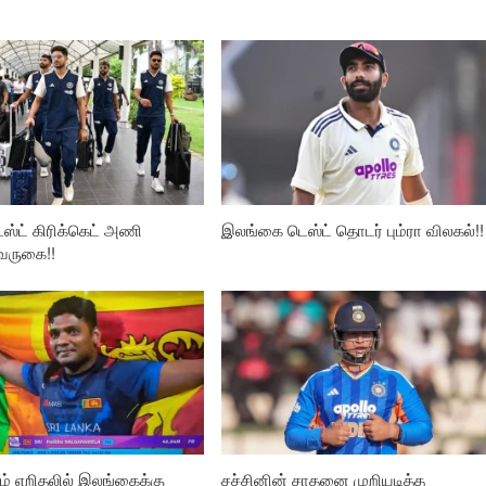
ஸ்ட் கிரிக்கெட் அணி
இலங்கை டெஸ்ட் தொடர் பும்ரா விலகல்!!
வருகை!!
டம் எறிதலில் இலங்கைக்கு
சச்சினின் சாதனை முறியடித்த