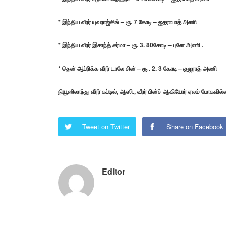
* இந்திய வீரர் யுவராஜ்சிங் – ரூ. 7 கோடி – ஐதராபாத் அணி
* இந்திய வீரர் இசாந்த் சர்மா – ரூ. 3. 80கோடி – புனே அணி .
* தென் ஆப்ரிக்க வீரர் டாலே சின் – ரூ . 2. 3 கோடி – குஜராத் அணி
நியூஸிலாந்து வீரர் கப்டில், ஆஸி., வீரர் பின்ச் ஆகியோர் ஏலம் போகவில
Tweet on Twitter
Share on Facebook
Editor