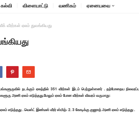
கல்வி
விளையாட்டு
வணிகம்
ஏனையவை
் லீக் வீரர்கள் ஏலம் துவங்கியது
ுவங்கியது
 பெங்களூருவில் நடக்கும் ஏலத்தில் 351 வீரர்கள் இடம் பெற்றுள்ளனர் . தற்போதைய நிலவரப்ப
்களூரு அணி ஏலம் எடுத்தது.மேலும் ஏலம் போன வீரர்கள் விவரம் வருமாறு:
ம் எடுத்தது . வெஸ்ட் இண்டீஸ் வீரர் ஸ்மித்- 2. 3 கோடிக்கு குஜராத் அணி ஏலம் எடுத்தது .