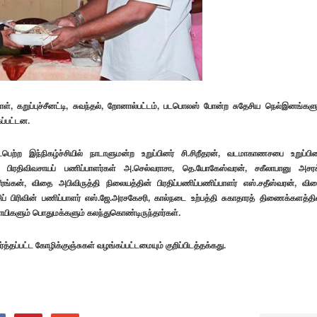
மாள், கறுப்புச்சீனட்டி, சுவந்தல், றோனால்பட்டம், படபொலஸ் போன்ற சுதேசிய நெல்இனங்களு
ப்பட்டன.
்ற இந்நிகழ்ச்சியில் நாடாளுமன்ற உறுப்பினர் சி.சிறீதரன், வடமாகாணசபை உறுப்பின
ன், பிரதிவிவசாயப் பணிப்பாளர்கள் அ.செல்வராசா, தெ.யோகேஸ்வரன், சகீலாபானு அசரக
ரங்கன், விதை அபிவிருத்தி நிலையத்தின் பிரதிப்பணிப்பணிப்பாளர் எஸ்.சதீஸ்வரன், வி
சிப் பிரிவின் பணிப்பாளர் எஸ்.ஜே.அரசகேசரி, கால்நடை உற்பத்தி சுகாதாரத் திணைக்களத்தி
யிகளும் பொதுமக்களும் கலந்துகொண்டிருந்தார்கள்.
த்தப்பட்ட கோழிக்குஞ்சுகள் வழங்கப்பட்டமையும் குறிப்பிடத்தக்கது.