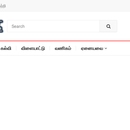
ற்றி
கல்வி
விளையாட்டு
வணிகம்
ஏனையவை