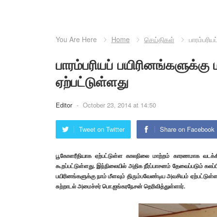
You Are Here
Home
செய்திகள்
பாரம்பரிய
பாரம்பரியப் பயிரினங்களுக்கு
ஏற்பட்டுள்ளது
Editor
-
October 23, 2014 at 14:50
Tweet on Twitter
Share on Facebook
பூகோளரீதியாக ஏற்பட்டுள்ள காலநிலை மாற்றம் காரணமாக வடக்கி
கூறப்பட்டுள்ளது.
இந்நிலையில் அதிக நீர்ப்பாசனம் தேவைப்படும் கலப்பின
பயிரினங்களுக்கு நாம் மீளவும் திரும்பவேண்டிய அவசியம் ஏற்பட்டு
சுற்றாடல் அமைச்சர் பொ.ஐங்கரநேசன் தெரிவித்துள்ளார்.