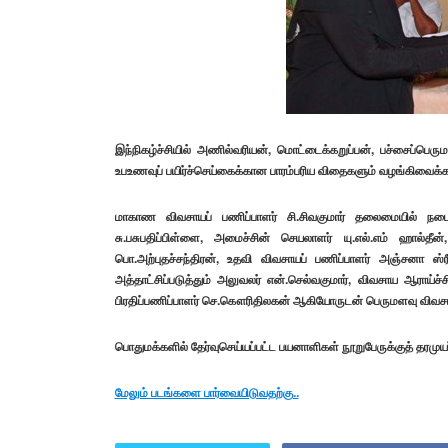
இந்நிகழ்ச்சியில் அணில்வரியன், மொட்டைக்கறுப்பன், பச்சைப்பெரு
உபஉணவுப் பயிர்ச்செய்கைக்கான பாரம்பரிய விதைகளும் வழங்கிவைக்க
மாகாண விவசாயப் பணிப்பாளர் சி.சிவகுமார் தலைமையில் நடைபெற
சு.பசுபதிப்பிள்ளை, அமைச்சின் செயலாளர் யு.எல்.எம் ஹால்தீ
பொ.அற்புதச்சந்திரன், உதவி விவசாயப் பணிப்பாளர் அஞ்சனா ஸ்ரீ
அத்தாட்சிப்படுத்தும் அலுவலர் என்.செல்வகுமார், விவசாய ஆராய்ச்
பிரதிப்பணிப்பாளர் செ.கௌரிதிலகன் ஆகியோருடன் பெருமளவு விவசா
பொதுமக்களில் தேர்வுசெய்யப்பட்ட பயனாளிகள் நூறுபேருக்குத் தரமுயர்
மேலும் படங்களை பார்வையிடுவதற்கு..