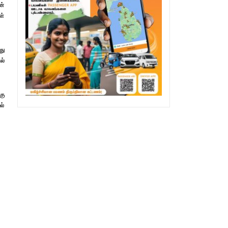
ன்
ள்
து
ல்
கு
ல்