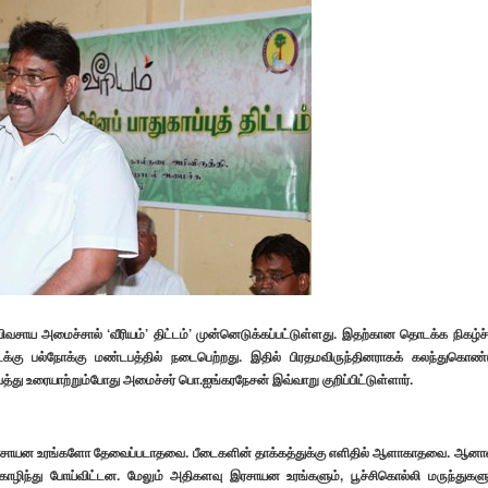
ிவசாய அமைச்சால் ‘வீரியம்’ திட்டம்’ முன்னெடுக்கப்பட்டுள்ளது. இதற்கான தொடக்க நிகழ்ச்
க்கு பல்நோக்கு மண்டபத்தில் நடைபெற்றது. இதில் பிரதமவிருந்தினராகக் கலந்துகொண்
்து உரையாற்றும்போது அமைச்சர் பொ.ஐங்கரநேசன் இவ்வாறு குறிப்பிட்டுள்ளார்.
 இரசாயன உரங்களோ தேவைப்படாதவை. பீடைகளின் தாக்கத்துக்கு எளிதில் ஆளாகாதவை. ஆனால
கொழிந்து போய்விட்டன. மேலும் அதிகளவு இரசாயன உரங்களும், பூச்சிகொல்லி மருந்துகளு