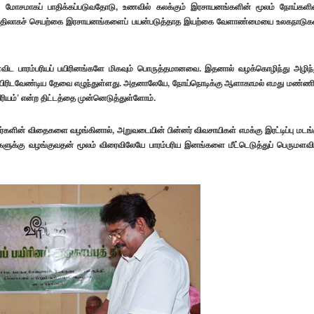
ழல் மோசமாகப் பாதிக்கப்படுவதோடு, உணவில் கலக்கும் இரசாயனங்களின் மூலம் நோய்களி
்குப் பதிலாகச் செயற்கை இரசாயனங்களைப் பயன்படுத்தாத இயற்கை வேளாண்மையை உலகநாடுக
ளைவிட பாரம்பரியப் பயிரினங்களே மிகவும் பொருத்தமானவை. இதனால் வழக்கொழிந்து அழிந்
ம் பயிரிடவேண்டிய தேவை எழுந்துள்ளது. அதனாலேயே, நோய்நொடிக்கு ஆளாகாமல் எமது மண்ணி
வீரியம்’ என்ற திட்டத்தை முன்னெடுத்துள்ளோம்.
பயிர்களின் விதைகளை வழங்கினால், அறுவடையின் பின்னர் விவசாயிகள் எமக்கு இரட்டிப்பு மடங்
க்கு வழங்குவதன் மூலம் விரைவிலேயே பாரம்பரிய இனங்களை மீட்டெடுத்துப் பெருமளவி