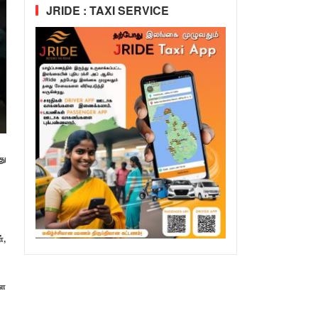
JRIDE : TAXI SERVICE
து
்,
ளை