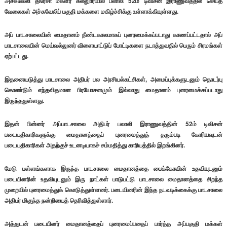
அச்சுவேலி திரேசா மகளீர் கல்லுாரியில் பலாலி 52ம் டிவிசன் இராணுவத்தில் செய்த
வேலைகள் அச்சுவேலிப் பகுதி மக்களை மகிழ்ச்சிக்கு உள்ளாக்கியுள்ளது.
அப் பாடசாலையின் மைதானம் நீண்டகாலமாகப் புனரமைக்கப்படாது காணப்பட்டதால் அப்
பாடசாலையின் மெய்வல்லுனர் விளையாட்டுப் போட்டிகளை நடாத்துவதில் பெரும் சிரமங்கள்
ஏற்பட்டது.
இதனையடுத்து பாடசாலை அதிபர் பல அரசியல்கட்சிகள், அமைப்புக்களுடனும் தொடர்பு
கொண்டும் எந்தவிதமான பிரயோசனமும் இல்லாது மைதானம் புனரமைக்கப்படாது
இருந்ததுள்ளது.
இதன் பின்னர் அப்பாடசாலை அதிபர் பலாலி இராணுவத்தின் 52ம் டிவிசன்
படையதிகாரிகளுக்கு மைதானத்தைப் புனரமைத்துத் தரும்படி கோரியவுடன்
படையதிகாரிகள் அதற்குச் உடனடியாகச் சம்மதித்து காரியத்தில் இறங்கினர்.
மேடு பள்ளங்களாக இருந்த பாடசாலை மைதானத்தை பைக்கோவின் உதவியுடனும்
படையினரின் உதவியுடனும் இரு நாட்கள் பாடுபட்டு பாடசாலை மைதானத்தை சிறந்த
முறையில் புனரமைத்துக் கொடுத்துள்ளனர். படையினரின் இந்த நடவடிக்கைக்கு பாடசாலை
அதிபர் மிகுந்த நன்றியைத் தெரிவித்துள்ளார்.
அத்துடன் படையினர் மைதானத்தைப் புனரமைப்பதைப் பார்த்த அப்பகுதி மக்கள்