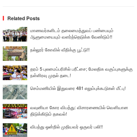
Related Posts
மாணவர்களிடம் தலைமைத்துவப் பண்பையும்
ஆளுமையையும் வளர்த்தெடுக்க வேண்டும்!!
நல்லூர் கோவில் வீதிக்கு பூட்டு!!
தரம் 5 புலமைப்பரிசில் பரீட்சை; மேலதிக வகுப்புகளுக்கு
நள்ளிரவு முதல் தடை!
செம்மணியில் இதுவரை 481 எலும்புக்கூடுகள் மீட்பு!
வவுனியா கோர விபத்து: விசாரணையில் வௌியான
திடுக்கிடும் தகவல்!
விபத்து ஒன்றில் முதியவர் ஒருவர் பலி!!