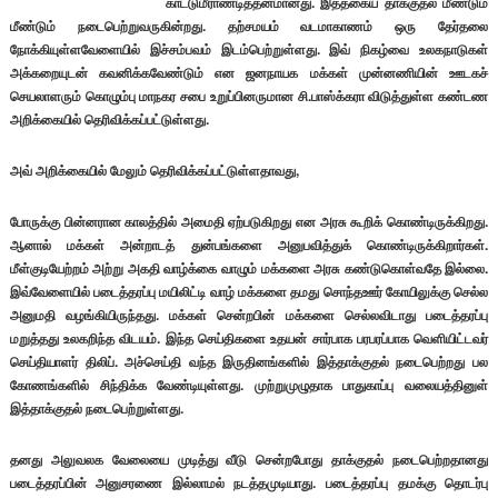
காட்டுமீராண்டித்தனமானது. இத்தகைய தாக்குதல் மீண்டும்
மீண்டும் நடைபெற்றுவருகின்றது.
தற்சமயம் வடமாகாணம் ஒரு தேர்தலை
நோக்கியுள்ளவேளையில் இச்சம்பவம் இடம்பெற்றுள்ளது. இவ் நிகழ்வை உலகநாடுகள்
அக்கறையுடன் கவனிக்கவேண்டும் என ஜனநாயக மக்கள் முன்னணியின் ஊடகச்
செயலாளரும் கொழும்பு மாநகர சபை உறுப்பினருமான சி.பாஸ்க்கரா விடுத்துள்ள கண்டண
அறிக்கையில் தெரிவிக்கப்பட்டுள்ளது.
அவ் அறிக்கையில் மேலும் தெரிவிக்கப்பட்டுள்ளதாவது,
போருக்கு பின்னரான காலத்தில் அமைதி ஏற்படுகிறது என அரசு கூறிக் கொண்டிருக்கிறது.
ஆனால் மக்கள் அன்றாடத் துன்பங்களை அனுபவித்துக் கொண்டிருக்கிறார்கள்.
மீள்குடியேற்றம் அற்று அகதி வாழ்க்கை வாழும் மக்களை அரசு கண்டுகொள்வதே இல்லை.
இவ்வேளையில் படைத்தரப்பு மயிலிட்டி வாழ் மக்களை தமது சொந்தஊர் கோயிலுக்கு செல்ல
அனுமதி வழங்கியிருந்தது. மக்கள் சென்றபின் மக்களை செல்லவிடாது படைத்தரப்பு
மறுத்தது உலகறிந்த விடயம். இந்த செய்திகளை உதயன் சார்பாக பரபரப்பாக வெளியிட்டவர்
செய்தியாளர் திலிப். அச்செய்தி வந்த இருதினங்களில் இத்தாக்குதல் நடைபெற்றது பல
கோணங்களில் சிந்திக்க வேண்டியுள்ளது. முற்றுமுழுதாக பாதுகாப்பு வலையத்தினுள்
இத்தாக்குதல் நடைபெற்றுள்ளது.
தனது அலுவலக வேலையை முடித்து வீடு சென்றபோது தாக்குதல் நடைபெற்றதானது
படைத்தரப்பின் அனுசரணை இல்லாமல் நடத்தமுடியாது. படைத்தரப்பு தமக்கு தொடர்பு