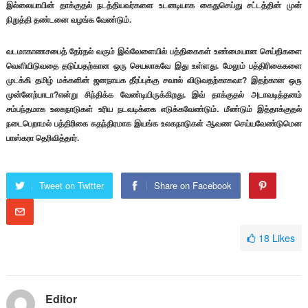
இல்லையாயின் தாக்குதல் நடத்தியவர்களை உடனடியாக கைதுசெய்து சட்டத்தின் முன்
நிறுத்தி தண்டனை வழங்க வேண்டும்.
வடமாகாணசபைத் தேர்தல் வரும் இவ்வேளையில் பத்திகைகள் உண்மையான செய்திகளை
வெளியிடுவதை தடுப்பதற்கான ஒரு செயலாகவே இது உள்ளது. மேலும் பத்திரிகைகளை
முடக்கி தமிழ் மக்களின் ஜனநாயக தீர்ப்புக்கு சவால் விடுவதற்காகவா? இதற்கான ஒரு
முன்னேற்பாடா?என்று சிந்திக்க வேண்டியிருக்கிறது. இவ் தாக்குதல் அடாவடித்தனம்
சம்பந்தமாக உலகநாடுகள் உரிய நடவடிக்கை எடுக்கவேண்டும். மீண்டும் இத்தாக்குதல்
நடைபெறாமல் பத்திரிகை சுதந்திரமாக இயங்க உலகநாடுகள் ஆவண செய்யவேண்டுமென
பாஸ்கரா தெரிவித்தார்.
Tweet on Twitter
Share on Facebook
18
Likes
Editor