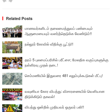
Related Posts
மாணவர்களிடம் தலைமைத்துவப் பண்பையும்
ஆளுமையையும் வளர்த்தெடுக்க வேண்டும்!!
நல்லூர் கோவில் வீதிக்கு பூட்டு!!
தரம் 5 புலமைப்பரிசில் பரீட்சை; மேலதிக வகுப்புகளுக்கு
நள்ளிரவு முதல் தடை!
செம்மணியில் இதுவரை 481 எலும்புக்கூடுகள் மீட்பு!
வவுனியா கோர விபத்து: விசாரணையில் வௌியான
திடுக்கிடும் தகவல்!
விபத்து ஒன்றில் முதியவர் ஒருவர் பலி!!