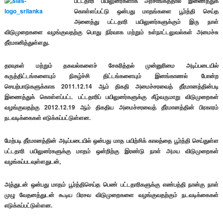
பட்டதாரி பயிலுனர்களாக அரசாங்கத்தால் இணைத்துக்
கொள்ளப்பட்டு ஒன்பது மாதங்களை பூர்த்தி செய்த
அனைத்து பட்டதாரி பயிலுனர்களுக்கும் இரு நாள்
விடுமுறைகளை வழங்குவதற்கு
பொது நிர்வாக மற்றும் உள்நாட்டலுவல்கள் அமைச்சு
தீர்மானித்துள்ளது.
தரவுகள் மற்றும் தகவல்களைச் சேகரித்தல் முன்னுரிமை அடிப்படையில்
கருத்திட்டங்களையும் நிகழ்ச்சி திட்டங்களையும் இனங்காணல் போன்ற
செயற்பாடுகளுக்காக 2011.12.14 ஆம் திகதி அமைச்சரவைத் தீர்மானத்தின்படி
இணைத்துக் கொள்ளப்பட்ட பட்டதாரிப் பயிலுனர்களுக்கு கீழ்வருமாறு விடுமுறைகள்
வழங்குவதற்கு 2012.12.19 ஆம் திகதிய அமைச்சரவைத் தீர்மானத்தின் பிரகாரம்
நடவடிக்கைகள் எடுக்கப்பட்டுள்ளன.
மேற்படி தீர்மானத்தின் அடிப்படையில் ஒன்பது மாத பயிற்சிக் காலத்தை பூர்த்தி செய்துள்ள
பட்டதாரி பயிலுனர்களுக்கு மாதம் ஒன்றிற்கு இரண்டு நாள் அமய விடுமுறைகள்
வழங்கப்படவுள்ளதுடன்,
அத்துடன் ஒன்பது மாதம் பூர்த்திசெய்த பெண் பட்டதாரிகளுக்கு எண்பத்தி நான்கு நாள்
முழு வேதனத்துடன் கூடிய பிரசவ விடுமுறைகளை வழங்குவதற்கும் நடவடிக்கைகள்
எடுக்கப்பட்டுள்ளன.