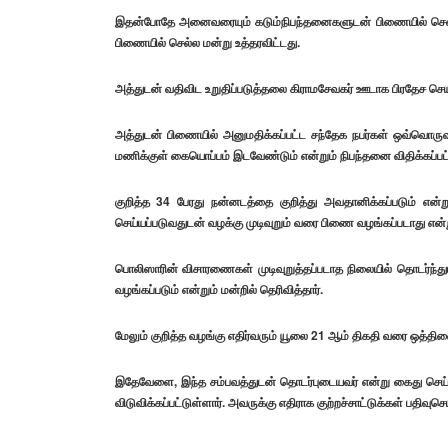
இதன்போதே அனைவரையும் கடும்நிபந்தனைகளுடன் பிணையில் செல்
பிணையில் செல்ல மன்று உத்தரவிட்டது.
அத்துடன் வதிவிட உறுதிப்படுத்தலை கிராமசேவகர் ஊடாக பிரதேச செயலர
அத்துடன் பிணையில் அனுமதிக்கப்பட்ட சந்தேக நபர்கள் ஒவ்வொரு
மணிக்குள் கையொப்பம் இடவேண்டும் என்றும் நிபந்தனை விதிக்கப்பட
குறித்த 34 பேரது நன்னடத்தை குறித்து அவதானிக்கப்படும் என்று
செய்யப்படுவதுடன் வழக்கு முடிவுறும் வரை பிணை வழங்கப்படாது என்றும
பொலிஸாரின் விசாரணைகள் முடிவுறுத்தப்படாத நிலையில் தொடர்ந்
வழங்கப்படும் என்றும் மன்றில் தெரிவித்தார்.
மேலும் குறித்த வழங்கு எதிர்வரும் யூலை 21 ஆம் திகதி வரை ஒத்திவை
இதேவேளை, இந்த சம்பவத்துடன் தொடர்புடையவர் என்று கைது செய்யப்ப
விடுவிக்கப்பட்டுள்ளார். அவருக்கு எதிராக குற்றச்சாட்டுக்கள் பதிவ