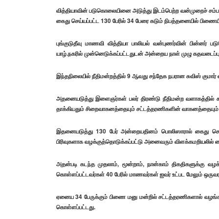
வித்தியாவின் படுகொலையினை அடுத்து இடம்பெற்ற வன்முறைச் சம்பவங
கைது செய்யப்பட்ட 130 பேரில் 34 பேரை கடும் நிபத்தனையில் பிணைய
புங்குடுதீவு மாணவி வித்தியா பாலியல் வன்புணர்வின் பின்னர்
யாழ்.நகரில் முன்னெடுக்கப்பட்டதுடன் அன்றைய நாள் முழு கதவடைப்புக்க
இந்தநிலையில் நீதிமன்றத்தில் 9 ஆவது சந்தேக நபரான சுவிஸ் குமார் 
அதனையடுத்து இளைஞர்கள் பலர் திரண்டு நீதிமன்ற வளாகத்தில் கூடி
தாக்கியதும் சிறைவாகனத்தையும் சட்டத்தரணிகளின் வாகனத்தையும் அட
இதனையடுத்து 130 பேர் அன்றையதினம் பொலிஸாரால் கைது செய்யப்ப
பிரிவுகளாக வழக்குத்தொடுக்கப்பட்டு அனைவரும் விளக்கமறியலில் வைக
அதன்படி கடந்த முதலாம், மூன்றாம், நான்காம் திகதிகளுக்கு வழ
கொள்ளப்பட்டவர்கள் 40 பேரில் மாணவர்கள் ஐவர் உட்பட மேலும் ஒருவ
ஏனைய 34 பேருக்கும் பிணை மனு மன்றில் சட்டத்தரணிகளால் வழங்கப்ப
கொள்ளப்பட்டது.