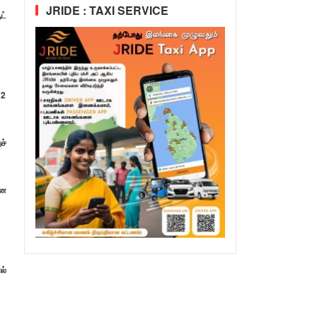
JRIDE : TAXI SERVICE
ட்
12
ச்
னை
ல்