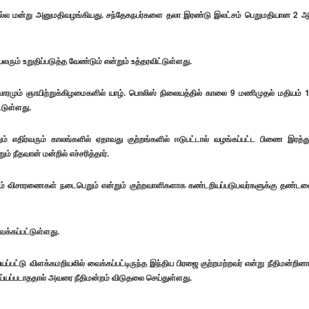
ல மன்று அனுமதிவழங்கியது. சந்தேகநபர்களை தலா இரண்டு இலட்சம் பெறுமதியான 2 ஆ
ும் உறுதிப்படுத்த வேண்டும் என்றும் உத்தரவிட்டுள்ளது.
வாரமும் ஞாயிற்றுக்கிழமைகளில் யாழ். பொலிஸ் நிலையத்தில் காலை 9 மணிமுதல் மதியம் 
்டுள்ளது.
ம் எதிர்வரும் காலங்களில் ஏதாவது குற்றங்களில் ஈடுபட்டால் வழங்கப்பட்ட பிணை இரத்து
் நீதவான் மன்றில் எச்சரித்தார்.
தும் விசாரணைகள் நடைபெறும் என்றும் குற்றவாளிகளாக கண்டறியப்படுபவர்களுக்கு தண்ட
க்கப்பட்டுள்ளது.
ட்டு விளக்கமறியலில் வைக்கப்பட்டிருந்த இந்திய பிரஜை குற்றமற்றவர் என்று நீதிமன்றினா
ுசெய்யப்படாததால் அவரை நீதிமன்றம் விடுதலை செய்துள்ளது.