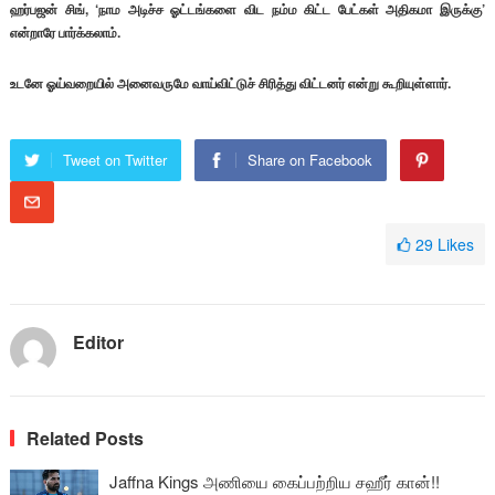
ஹர்பஜன் சிங், ‘நாம அடிச்ச ஓட்டங்களை விட நம்ம கிட்ட பேட்கள் அதிகமா இருக்கு’
என்றாரே பார்க்கலாம்.
உடனே ஓய்வறையில் அனைவருமே வாய்விட்டுச் சிரித்து விட்டனர் என்று கூறியுள்ளார்.
Tweet on Twitter
Share on Facebook
29
Likes
Editor
Related Posts
Jaffna Kings அணியை கைப்பற்றிய சஹீர் கான்!!