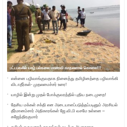
பட்டபகலில் யாழ்.பல்கலை மாணவி காதலனால் கொலை!!!
என்னை பழிவாங்குவதாக நினைத்து தமிழினத்தை பழிவாங்கி
விடாதீர்கள்- முதலமைச்சர் உரை!
யாழில் இன்று முதல் போக்குவரத்தில் புதிய நடைமுறை!
தேசிய மக்கள் சக்தி என அடையாளப்படுத்தப்படினும் அரசியல்
தீர்மானம்சார் அதிகாரங்கள் ஜே.வி.பி வசமே உள்ளன –
கஜேந்திரகுமார்
தமிழர் ஒருவரைத் தாருங்கள் வடக்கு ஆளுநராக