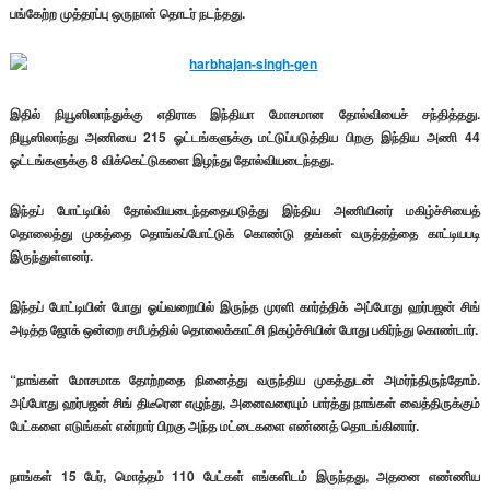
பங்கேற்ற முத்தரப்பு ஒருநாள் தொடர் நடந்தது.
இதில் நியூஸிலாந்துக்கு எதிராக இந்தியா மோசமான தோல்வியைச் சந்தித்தது.
நியூஸிலாந்து அணியை 215 ஓட்டங்களுக்கு மட்டுப்படுத்திய பிறகு இந்திய அணி 44
ஓட்டங்களுக்கு 8 விக்கெட்டுகளை இழந்து தோல்வியடைந்தது.
இந்தப் போட்டியில் தோல்வியடைந்ததையடுத்து இந்திய அணியினர் மகிழ்ச்சியைத்
தொலைத்து முகத்தை தொங்கப்போட்டுக் கொண்டு தங்கள் வருத்தத்தை காட்டியபடி
இருந்துள்ளனர்.
இந்தப் போட்டியின் போது ஓய்வறையில் இருந்த முரளி கார்த்திக் அப்போது ஹர்பஜன் சிங்
அடித்த ஜோக் ஒன்றை சமீபத்தில் தொலைக்காட்சி நிகழ்ச்சியின் போது பகிர்ந்து கொண்டார்.
“நாங்கள் மோசமாக தோற்றதை நினைத்து வருந்திய முகத்துடன் அமர்ந்திருந்தோம்.
அப்போது ஹர்பஜன் சிங் திடீரென எழுந்து, அனைவரையும் பார்த்து நாங்கள் வைத்திருக்கும்
பேட்களை எடுங்கள் என்றார் பிறகு அந்த மட்டைகளை எண்ணத் தொடங்கினார்.
நாங்கள் 15 பேர், மொத்தம் 110 பேட்கள் எங்களிடம் இருந்தது, அதனை எண்ணிய