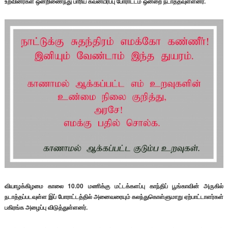
உறவினர்கள் ஒன்றிணைந்து பாரிய கவனயீர்ப்பு போராட்டம் ஒன்றை நடாத்தவுள்ளனர்.
வியாழக்கிழமை காலை 10.00 மணிக்கு மட்டக்களப்பு காந்திப் பூங்காவின் அருகில்
நடாத்தப்படவுள்ள இப் போராட்டத்தில் அனைவரையும் கலந்துகொள்ளுமாறு ஏற்பாட்டாளர்கள்
பகிரங்க அழைப்பு விடுத்துள்ளனர்.