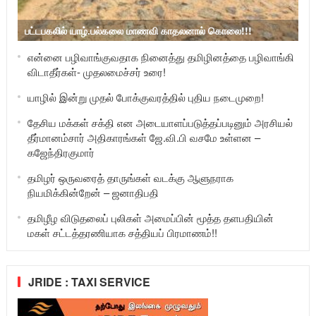
பட்டபகலில் யாழ்.பல்கலை மாணவி காதலனால் கொலை!!!
என்னை பழிவாங்குவதாக நினைத்து தமிழினத்தை பழிவாங்கி
விடாதீர்கள்- முதலமைச்சர் உரை!
யாழில் இன்று முதல் போக்குவரத்தில் புதிய நடைமுறை!
தேசிய மக்கள் சக்தி என அடையாளப்படுத்தப்படினும் அரசியல்
தீர்மானம்சார் அதிகாரங்கள் ஜே.வி.பி வசமே உள்ளன –
கஜேந்திரகுமார்
தமிழர் ஒருவரைத் தாருங்கள் வடக்கு ஆளுநராக
நியமிக்கின்றேன் – ஜனாதிபதி
தமிழீழ விடுதலைப் புலிகள் அமைப்பின் மூத்த தளபதியின்
மகள் சட்டத்தரணியாக சத்தியப் பிரமாணம்!!
JRIDE : TAXI SERVICE