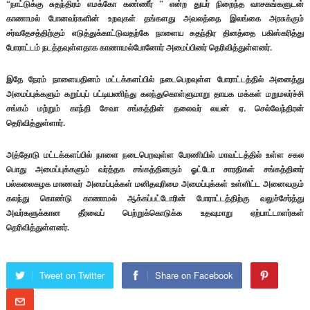
“நாட்டுக்கு சுதந்திரம் எமக்கோ கண்ணீர் ” என்ற துயர் நிறைந்த வாசகங்களுடன்
காணாமல் போனவர்களின் உறவுகள் தங்களது அவலத்தை இலங்கை அரசுக்கும்
சர்வதேசத்திற்கும் எடுத்துக்காட்டுவதற்கே நாளைய சுதந்திர தினத்தை பகிஸ்கரித்து
போராட்டம் நடத்தவுள்ளதாக காணாமல்போனோர் அமைப்பினர் தெரிவித்துள்ளனர்.
இதே நேரம் நாளையதினம் மட்டக்களப்பில் நடைபெறவுள்ள போராட்டத்தில் அனைத்து
அமைப்புக்களும் கறுப்புப் பட்டியணிந்து கலந்துகொள்ளுமாறு தாயக மக்கள் மறுமலர்ச்சி
சங்கம் மற்றும் காந்தி சேவா சங்கத்தின் தலைவர் லயன் ஏ. செல்வேந்திரன்
தெரிவித்துள்ளார்.
அத்தோடு மட்டக்களப்பில் நாளை நடைபெறவுள்ள பேரணியில் மாவட்டத்தில் உள்ள சகல
பொது அமைப்புக்களும் வர்த்தக சங்கத்தினரும் ஓட்டோ சாரதிகள் சங்கத்தினர்
பல்கலைகழக மாணவர் அமைப்புக்கள் மனிதவுரிமை அமைப்புக்கள் உள்ளிட்ட அனைவரும்
கலந்து கொண்டு காணாமல் ஆக்கப்பட்டோரின் போராட்டத்திற்கு வலுச்சேர்த்து
அவர்களுக்கான தீர்வைப் பெற்றுக்கொடுக்க உதவுமாறு ஏற்பாட்டாளர்கள்
தெரிவித்துள்ளனர்.
Tweet on Twitter
Share on Facebook