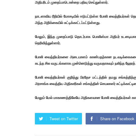
அதிபரிடம் முறைப்பாடொன்றை பதிவு செய்துள்ளார்.
நாடளாவிய ரீதியில் மோசடியில் ஈடுபட்டுள்ள போலி வைத்தியர்கள் த
அந்த அறிக்கையில் சுட்டிக்காட்டப்பட்டுள்ளது.
மேலும், இந்த முறைப்பாடு தொடர்பாக பொலிஸ்மா அதிபர் உடனடி
தெரிவித்துள்ளார்.
போலி வைத்தியர்களை அடையாளம் காண்பதற்கான நடவடிக்கைகளை,
கடந்த சில வருடங்களாக முன்னெடுத்து வருவதாகவும் நலிந்த ஹேரத் சுட
போலி வைத்தியர்கள் குறித்து பிரதேச மட்டத்தில் தமது சங்கத்திற
அரசாங்க வைத்திய அதிகாரிகள் சங்கத்தின் செயலாளர் சுட்டிக்காட்டினா
மேலும் மேல் மாகாணத்திலேயே அதிகளவான போலி வைத்தியர்கள் காணப்
Tweet on Twitter
Share on Facebook