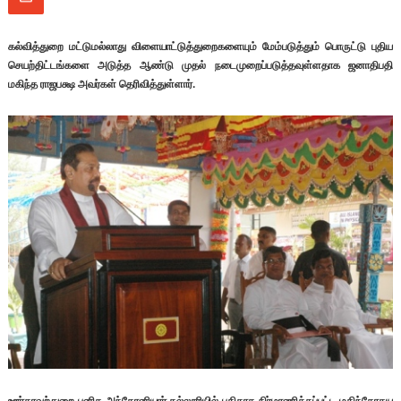
கல்வித்துறை மட்டுமல்லாது விளையாட்டுத்துறைகளையும் மேம்படுத்தும் பொருட்டு புதிய
செயற்திட்டங்களை அடுத்த ஆண்டு முதல் நடைமுறைப்படுத்தவுள்ளதாக ஜனாதிபதி
மகிந்த ராஜபக்ஷ அவர்கள் தெரிவித்துள்ளார்.
ஊர்காவற்துறை புனித அந்தோனியார் கல்லூரியில் புதிதாக நிர்மாணிக்கப்பட்ட மகிந்தோதய