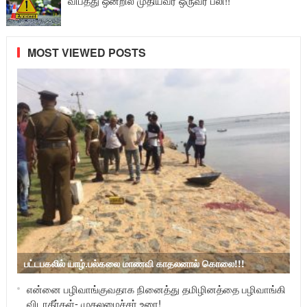
விபத்து ஒன்றில் முதியவர் ஒருவர் பலி!!
MOST VIEWED POSTS
பட்டபகலில் யாழ்.பல்கலை மாணவி காதலனால் கொலை!!!
என்னை பழிவாங்குவதாக நினைத்து தமிழினத்தை பழிவாங்கி
விடாதீர்கள்- முதலமைச்சர் உரை!