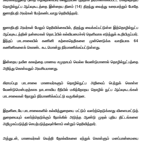
தொழில்நுட்ப ஆய்வுகூடத்தை இன்றைய தினம் (14) திறந்து வைத்து உரையாற்றும் போதே
ஜனாதிபதி அவர்கள் மேற்கண்டவாறு தெரிவித்தார்.
ஜனாதிபதி அவர்கள் மேலும் தெரிவிக்கையில், திறந்து வைக்கப்பட்டுள்ள இத்தொழில்நுட்ப
ஆய்வுகூடத்தின் நன்மைகள் தொடர்பில் கல்வியமைச்சர் தெளிவாக எடுத்துக் கூறியிருப்பார்.
இந்தப் பாடசாலையில் கணினி கற்கைநெறிகளை முன்னெடுக்க வசதியாக 64
கணினிகளைக் கொண்ட கூடமொன்று நிர்மாணிக்கப்பட்டுள்ளது.
இன்றைய நவீன காலத்தை மாணவ சமுதாயம் வெல்ல வேண்டுமானால் தொழில்நுட்பத்தை
அறிந்து கொள்வதும் அவசியமானது.
கிராமப்புற பாடசாலை மாணவர்களும் தொழில்நுட்ப அறிவைப் பெற்றுக் கொள்ள
வேண்டுமென்பதற்காக நாடளாவிய ரீதியில் மகிந்தோதய தொழில் நுட்ப ஆய்வுகூடங்கள்
பாடசாலைகள் தோறும் நிர்மாணிக்கப்பட்டு வருகின்றன.
இதனிடையே பாடசாலைகளில் கல்வித்துறையை மட்டும் வளர்த்தெடுக்காது விளையாட்டுத்
துறையையும் வளர்த்தெடுக்கும் நோக்கில் அடுத்த ஆண்டு முதல் புதிய திட்டங்களை
அறிமுகப்படுத்தி செயற்படுத்தவுள்ளோம் என்றும் தெரிவித்தார்.
அத்துடன், மாணவர்கள் வெற்றி தோல்விகளை ஏற்றுக் கொள்ளும் மனப்பான்மையை