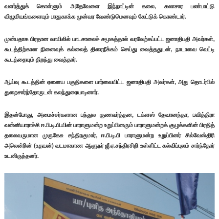
வளர்த்துக் கொள்ளும் அதேவேளை இந்நாட்டின் கலை, கலாசார பண்பாட்டு
விழுமியங்களையும் பாதுகாக்க முன்வர வேண்டுமெனவும் கேட்டுக் கொண்டார்.
முன்பதாக பிரதான வாயிலில் பாடசாலைச் சமூகத்தால் வரவேற்கப்பட்ட ஜனாதிபதி அவர்கள்,
கூடத்திற்கான நினைவுக் கல்லைத் திரைநீக்கம் செய்து வைத்ததுடன், நாடாவை வெட்டி
கூடத்தையும் திறந்து வைத்தார்.
ஆய்வு கூடத்தின் ஏனைய பகுதிகளை பார்வையிட்ட ஜனாதிபதி அவர்கள், அது தொடர்பில்
துறைசார்ந்தோருடன் கலந்துரையாடினார்.
இதன்போது, அமைச்சர்களான பந்துல குணவர்த்தன, டக்ளஸ் தேவானந்தா, பவித்திரா
வன்னியாராச்சி ஈ.பி.டி.பி.யின் பாராளுமன்ற உறுப்பினரும் பாராளுமன்றக் குழுக்களின் பிரதித்
தலைவருமான முருகேசு சந்திரகுமார், ஈ.பி.டி.பி பாராளுமன்ற உறுப்பினர் சில்வேஸ்திரி
அலென்ரின் (உதயன்) வடமாகாண ஆளுநர் ஜீ.ஏ.சந்திரசிறி உள்ளிட்ட கல்விப்புலம் சார்ந்தோர்
உடனிருந்தனர்.