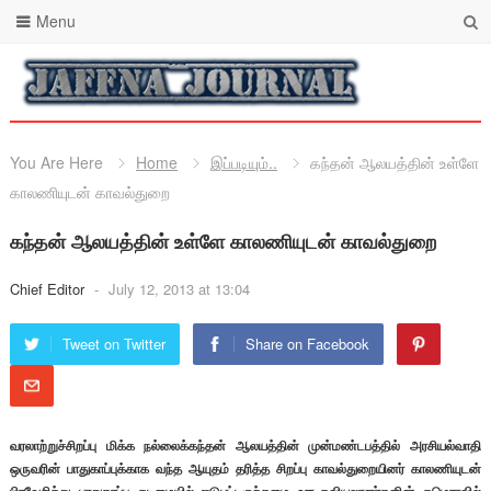
Menu
You Are Here
Home
இப்படியும்..
கந்தன் ஆலயத்தின் உள்ளே
காலணியுடன் காவல்துறை
கந்தன் ஆலயத்தின் உள்ளே காலணியுடன் காவல்துறை
Chief Editor
-
July 12, 2013 at 13:04
Tweet on Twitter
Share on Facebook
வரலாற்றுச்சிறப்பு மிக்க நல்லைக்கந்தன் ஆலயத்தின் முன்மண்டபத்தில் அரசியல்வாதி
ஒருவரின் பாதுகாப்புக்காக வந்த ஆயுதம் தரித்த சிறப்பு காவல்துறையினர் காலணியுடன்