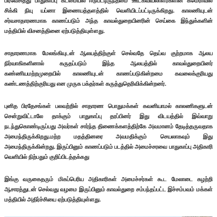
பிரவேசித்து பாதுகாப்பு கடமையில் ஈடுபட்டிருந்தமை ஊடகவியலாளர்களின் கமெராவில்
சிக்கி நியு யப்னா இணையத்தளத்தில் வெளியிடப்பட்டிருக்கிறது. காலணியுடன்
சர்வசாதாரணமாக காணப்படும் அந்த காவல்துறையினரின் செய்கை இந்துக்களின்
மத்தியில் விசனத்தினை ஏற்படுத்தியுள்ளது.
சாதாரணமாக மேலங்கியுடன் ஆலயத்திற்குள் செல்வதே தெய்வ குற்றமாக ஆலய
நிர்வாகிகளினால் கருதப்படும் இந்த ஆலயத்தில் காவல்துறையினர்
கண்ணியமற்றமுறையில் காலணியுடன் காணப்படுகின்றமை கவலைக்குரியது
கண்டணத்திற்குரியது என முருக பக்தர்கள் கருத்துதெரிவிக்கின்றனர்.
புனித பிரதேசங்கள் பலவற்றில் சாதாரண பொதுமக்கள் கவனியாமல் காலணிகளுடன்
சென்றுவிட்டாலே தாக்கும் பாதுகாப்பு தரப்பினர் இது விடயத்தில் இவ்வாறு
நடந்துகொண்டிருப்பது அவர்கள் சார்ந்த திணைக்களத்திற்கே அவமானம் தேடித்தருவதாக
அமைந்திருக்கிறது.மற்ற மதத்தினரை அவமதிக்கும் செயலாகவும் இது
அமைந்திருக்கின்றது. இருப்பினும் காணப்படும் படத்தில் அமைச்சரவை பாதுகாப்பு அதிகாரி
வெளியில் நிற்பதும் குறிப்பிடத்தக்கது
இங்கு வருகைதரும் மிகப்பெரிய அதிகாரிகள் அமைச்சர்கள் கூட மேலாடை கழற்றி
ஆசாரத்துடன் செல்வது வழமை இருப்பினும் காவல்துறை சம்பந்தப்பட்ட இச்சம்பவம் மக்கள்
மத்தியில் அதிர்ச்சியை ஏற்படுத்தியுள்ளது.