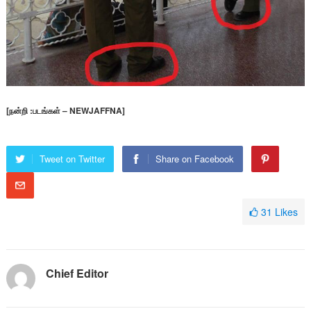
[நன்றி :படங்கள் – NEWJAFFNA]
Tweet on Twitter
Share on Facebook
31
Likes
Chief Editor