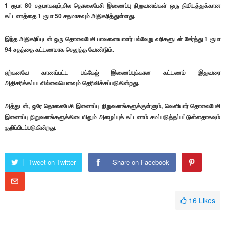
1 ரூபா 80 சதமாகவும்,சில தொலைபேசி இணைப்பு நிறுவனங்கள் ஒரு நிமிடத்துக்கான
கட்டணத்தை 1 ரூபா 50 சதமாகவும் அதிகரித்துள்ளது.
இந்த அதிகரிப்புடன் ஒரு தொலைபேசி பாவனையாளர் பல்வேறு வரிகளுடன் சேர்த்து 1 ரூபா
94 சதத்தை கட்டணமாக செலுத்த வேண்டும்.
ஏற்கனவே காணப்பட்ட பக்கேஜ் இணைப்புக்கான கட்டணம் இதுவரை
அதிகரிக்கப்படவில்லையெனவும் தெரிவிக்கப்படுகின்றது.
அத்துடன், ஒரே தொலைபேசி இணைப்பு நிறுவனங்களுக்குள்ளும், வெளியார் தொலைபேசி
இணைப்பு நிறுவனங்களுக்கிடையிலும் அழைப்புக் கட்டணம் சமப்படுத்தப்பட்டுள்ளதாகவும்
குறிப்பிடப்படுகின்றது.
Tweet on Twitter
Share on Facebook
16
Likes