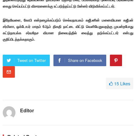
கைது செய்யப்பட்டு விசாரணைக்கு உட்படுத்தப்பட்டு பின்னர் விடுவிக்கப்பட்டார்.
இதேவேளை, கோபி என்றழைக்கப்படும் செல்வநாயகம் கஜீபனின் மனைவியான கஜீபன்
சர்மிளா, ஒக்டோபர் மாதம் 6ஆம் திகதி நாட்டை விட்டு வெளியேறுவதற்கு முயன்றபோது
கட்டுநாயக்க சர்வதேச விமான நிலையத்தில் வைத்து தடுக்கப்பட்டார் என்பது
குறிப்பிடத்தக்கதாகும்.
Tweet on Twitter
Share on Facebook
15
Likes
Editor