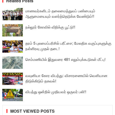
Related Posts
மாணவர்களிடம் தலைமைத்துவப் பண்பையும்
ஆளுமையையும் வளர்த்தெடுக்க வேண்டும்!!
நல்லூர் கோவில் வீதிக்கு பூட்டு!!
தரம் 5 புலமைப்பரிசில் பரீட்சை; மேலதிக வகுப்புகளுக்கு
நள்ளிரவு முதல் தடை!
செம்மணியில் இதுவரை 481 எலும்புக்கூடுகள் மீட்பு!
வவுனியா கோர விபத்து: விசாரணையில் வௌியான
திடுக்கிடும் தகவல்!
விபத்து ஒன்றில் முதியவர் ஒருவர் பலி!!
MOST VIEWED POSTS