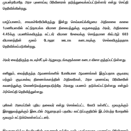
முயன்றபோதே அரச புலனாய்வு பிரிவினரால் தடுத்துவைக்கப்பட்டுள்ளார் என்று செய்தி
தெரிவிக்கின்றது.
யாழ்ப்பாணம், சாவகச்சேரியிலிருந்து இன்று செவ்வாய்க்கிழமை அதிகாலை காலை
1மணியளவில் கட்டுநாயக்க விமான நிலையத்துக்கு வருகைதந்த அவர், அதிகாலை
4.45க்கு பயணிக்கவிருந்த கட்டார் விமான சேவைக்கு சொந்தமான கிவ்.ஆர் 683
விமானத்தின் மூலம் டோஹா ஊடாக கனடாவுக்கு செல்லவிருந்ததாக
தெரிவிக்கப்படுகின்றது.
அவர் வைத்திருந்த கடவுச்சீட்டில் ஆறுவருடங்களுக்கான கனடா விஸா குத்தப்பட்டுள்ளது.
எனினும், வைத்திருந்த ஆவணங்களில் போலியான ஆவணங்கள் இருப்பதாக குடிவரவு
மற்றும் குடியகல்வு திணைக்களத்தின் அதிகாரிகள், அரச புலனாய்வு பிரிவினரின்
கவனத்துக்கு கொண்டுவந்ததையடுத்தே அவரது பயணம் தடுக்கப்பட்டுள்ளது என்றும்
அச்செய்தி தெரிவித்துள்ளது.
புலிகள் அமைப்பின் புதிய தலைவர் என்று சொல்லப்பட்ட கோபி உள்ளிட்ட மூவருக்கும்
இராணுவத்துக்கும் இடையில் அநுராதபுரம் பதவிய காட்டுப்பகுதியில் இடம்பெற்ற மோதலில்
மூவரும் சுட்டுக்கொள்ளப்பட்டனர்.
இதனையடுத்து தேவியனின் தாயாரான் ரஞ்சித மலர், பயங்கரவாத புலனாய்வு பிரிவினரால்