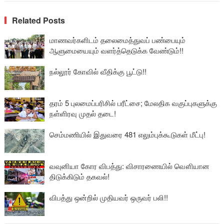
Related Posts
மாணவர்களிடம் தலைமைத்துவப் பண்பையும்
ஆளுமையையும் வளர்த்தெடுக்க வேண்டும்!!
நல்லூர் கோவில் வீதிக்கு பூட்டு!!
தரம் 5 புலமைப்பரிசில் பரீட்சை; மேலதிக வகுப்புகளுக்கு
நள்ளிரவு முதல் தடை!
செம்மணியில் இதுவரை 481 எலும்புக்கூடுகள் மீட்பு!
வவுனியா கோர விபத்து: விசாரணையில் வௌியான
திடுக்கிடும் தகவல்!
விபத்து ஒன்றில் முதியவர் ஒருவர் பலி!!