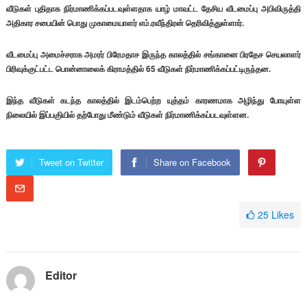
வீடுகள் புதிதாக நிர்மாணிக்கப்படவுள்ளதாக யாழ் மாவட்ட தேசிய வீடமைப்பு அபிவிருத்தி
அதிகார சபையின் பொது முகாமையாளர் எம்.ரவீந்திரன் தெரிவித்துள்ளார்.
வீடமைப்பு அமைச்சராக அமரர் பிரேமதாச இருந்த காலத்தில் சங்கானை பிரதேச செயலாளர்
பிரிவுக்குட்பட்ட பொன்னாலைக் கிராமத்தில் 65 வீடுகள் நிர்மாணிக்கப்பட்டிருந்தன.
இந்த வீடுகள் கடந்த காலத்தில் இடம்பெற்ற யுத்தம் காரணமாக அழிந்து போயுள்ள
நிலையில் இப்பகுியில் தற்போது மீண்டும் வீடுகள் நிர்மாணிக்கப்படவுள்ளன.
Tweet on Twitter
Share on Facebook
25
Likes
Editor