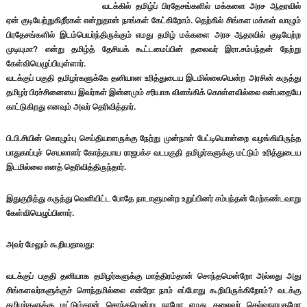
வடக்கில் தமிழ்ப் பிரதேசங்களில் மக்களை அரச ஆதரவில்
ஏன் குடியேற்றுகிறீர்கள் என்றுதான் நாங்கள் கேட்கிறோம். தெற்கில் சிங்கள மக்கள் வாழும்
பிரதேசங்களில் இடம்பெயர்ந்திருக்கும் எமது தமிழ் மக்களை அரச ஆதரவில் குடியேற்ற
முடியுமா? என்று தமிழ்த் தேசியக் கூட்டமைப்பின் தலைவர் இரா.சம்பந்தன் நேற்று
கேள்வியெழுப்பியுள்ளார்.
வடக்குப் பகுதி தமிழர்களுக்கே தனியான உரித்துடைய இடமில்லையென்ற அரசின் கருத்து
தமிழர் பிரச்சினையை இவர்கள் இன்னமும் சரியாக விளங்கிக் கொள்ளவில்லை என்பதையே
காட்டுகிறது எனவும் அவர் தெரிவித்தார்.
பி.பி.சியின் கொழும்பு செய்தியாளருக்கு நேற்று முன்நாள் பேட்டியொன்றை வழங்கியிருந்த
பாதுகாப்புச் செயலாளர் கோத்தபாய ராஜபக்ச வடபகுதி தமிழர்களுக்கு மட்டும் உரித்துடைய
இடமில்லை எனத் தெரிவித்திருந்தார்.
இதுகுறித்து கருத்து வெளியிட்ட போதே நாடாளுமன்ற உறுப்பினர் சம்பந்தன் மேற்கண்டவாறு
கேள்வியெழுப்பினார்.
அவர் மேலும் கூறியதாவது:
வடக்குப் பகுதி தனியாக தமிழர்களுக்கு மாத்திரம்தான் சொந்தமென்றோ அல்லது அது
சிங்களவர்களுக்குச் சொந்தமில்லை என்றோ நாம் எப்போது கூறியிருக்கிறோம்? வடக்கு
தமிழர்களுக்கு மட்டும்தான் சொந்தமென்று நாமோ எமது தலைவர் செல்வநாயகமோ