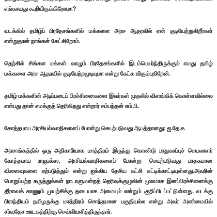
எங்காவது கூறியிருக்கிறோமா?
வடக்கில் தமிழ்ப் பிரதேசங்களில் மக்களை அரச ஆதரவில் ஏன் குடியேற்றுகிறீர்கள்
என்றுதான் நாங்கள் கேட்கிறோம்.
தெற்கில் சிங்கள மக்கள் வாழும் பிரதேசங்களில் இடம்பெயர்ந்திருக்கும் எமது தமிழ்
மக்களை அரச ஆதரவில் குடியேற்றமுடியுமா என்று கேட்க விரும்புகிறேன்.
தமிழ் மக்களின் அடிப்படைப் பிரச்சினைகளை இவர்கள் முதலில் விளங்கிக் கொள்ளவில்லை
என்பது தான் எமக்குத் தெரிகிறது என்றார் சம்பந்தன் எம்.பி.
கோத்தபாய அரசியல்வாதிகளைப் போன்று செயற்படுவது ஆபத்தானது: ஐ.தே.க
அரசாங்கத்தில் ஒரு அதிகாரியாக மாத்திரம் இருந்து கொண்டு பாதுகாப்புச் செயலாளர்
கோத்தபாய ராஜபக்ஸ, அரசியல்வாதிகளைப் போன்று செயற்படுவது பாதகமான
விளைவுகளை ஏற்படுத்தும் என்று ஐக்கிய தேசிய கட்சி சுட்டிக்காட்டியுள்ளது.அவரின்
பொறுப்பற்ற கருத்துக்கள் நாடாளுமன்றத் தெரிவுக்குழுவின் மூலமாக இனப்பிரச்சினைக்கு
தீர்வைக் காணும் முயற்சிக்கு தடையாக அமையும் என்றும் குறிப்பிடப்பட்டுள்ளது. வடக்கு
பிராந்தியம் தமிழருக்கு மாத்திரம் சொந்தமான பகுதியல்ல என்று அவர் அண்மையில்
சர்வதேச ஊடகத்திற்கு செவ்வியளித்திருந்தார்.