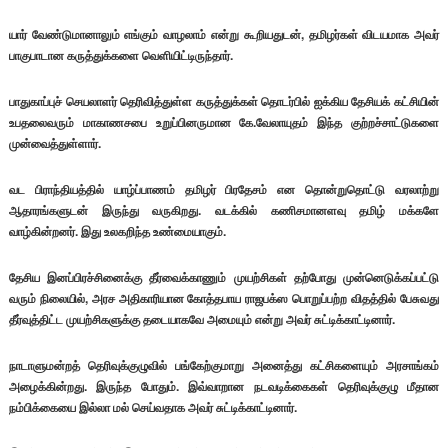
யார் வேண்டுமானாலும் எங்கும் வாழலாம் என்று கூறியதுடன், தமிழர்கள் விடயமாக அவர்
பாகுபாடான கருத்துக்களை வெளியிட்டிருந்தார்.
பாதுகாப்புச் செயலாளர் தெரிவித்துள்ள கருத்துக்கள் தொடர்பில் ஐக்கிய தேசியக் கட்சியின்
உபதலைவரும் மாகாணசபை உறுப்பினருமான கே.வேலாயுதம் இந்த குற்றச்சாட்டுகளை
முன்வைத்துள்ளார்.
வட பிராந்தியத்தில் யாழ்ப்பாணம் தமிழர் பிரதேசம் என தொன்றுதொட்டு வரலாற்று
ஆதாரங்களுடன் இருந்து வருகிறது. வடக்கில் கணிசமானளவு தமிழ் மக்களே
வாழ்கின்றனர். இது உலகறிந்த உண்மையாகும்.
தேசிய இனப்பிரச்சினைக்கு தீர்வைக்காணும் முயற்சிகள் தற்போது முன்னெடுக்கப்பட்டு
வரும் நிலையில், அரச அதிகாரியான கோத்தபாய ராஜபக்ஸ பொறுப்பற்ற விதத்தில் பேசுவது
தீர்வுத்திட்ட முயற்சிகளுக்கு தடையாகவே அமையும் என்று அவர் சுட்டிக்காட்டினார்.
நாடாளுமன்றத் தெரிவுக்குழுவில் பங்கேற்குமாறு அனைத்து கட்சிகளையும் அரசாங்கம்
அழைக்கின்றது. இருந்த போதும். இவ்வாறான நடவடிக்கைகள் தெரிவுக்குழு மீதான
நம்பிக்கையை இல்லா மல் செய்வதாக அவர் சுட்டிக்காட்டினார்.