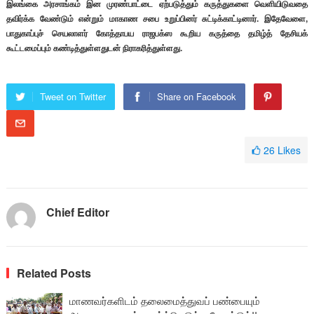
இலங்கை அரசாங்கம் இன முரண்பாட்டை ஏற்படுத்தும் கருத்துகளை வெளியிடுவதை
தவிர்க்க வேண்டும் என்றும் மாகாண சபை உறுப்பினர் சுட்டிக்காட்டினார். இதேவேளை,
பாதுகாப்புச் செயலாளர் கோத்தாபய ராஜபக்ஸ கூறிய கருத்தை தமிழ்த் தேசியக்
கூட்டமைப்பும் கண்டித்துள்ளதுடன் நிராகரித்துள்ளது.
Tweet on Twitter
Share on Facebook
26
Likes
Chief Editor
Related Posts
மாணவர்களிடம் தலைமைத்துவப் பண்பையும்