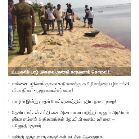
பட்டபகலில் யாழ்.பல்கலை மாணவி காதலனால் கொலை!!!
என்னை பழிவாங்குவதாக நினைத்து தமிழினத்தை பழிவாங்கி
விடாதீர்கள்- முதலமைச்சர் உரை!
யாழில் இன்று முதல் போக்குவரத்தில் புதிய நடைமுறை!
தேசிய மக்கள் சக்தி என அடையாளப்படுத்தப்படினும் அரசியல்
தீர்மானம்சார் அதிகாரங்கள் ஜே.வி.பி வசமே உள்ளன –
கஜேந்திரகுமார்
தமிழர் ஒருவரைத் தாருங்கள் வடக்கு ஆளுநராக