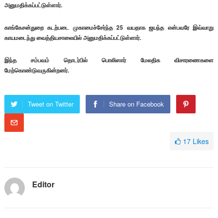
அனுமதிக்கப்பட்டுள்ளார்.
காங்கேசன்துறை கடற்படை முகாமைச்சேர்ந்த 25 வயதாக ஜயந்த என்பவரே இவ்வாறு
காயமடைந்து வைத்தியசாலையில் அனுமதிக்கப்பட்டுள்ளார்.
இந்த சம்பவம் தொடர்பில் பொலிஸார் மேலதிக விசாரணைகளை
மேற்கொண்டுவருகின்றனர்.
Tweet on Twitter
Share on Facebook
17
Likes
Editor