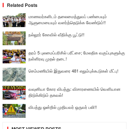
Related Posts
மாணவர்களிடம் தலைமைத்துவப் பண்பையும்
ஆளுமையையும் வளர்த்தெடுக்க வேண்டும்!!
நல்லூர் கோவில் வீதிக்கு பூட்டு!!
தரம் 5 புலமைப்பரிசில் பரீட்சை; மேலதிக வகுப்புகளுக்கு
நள்ளிரவு முதல் தடை!
செம்மணியில் இதுவரை 481 எலும்புக்கூடுகள் மீட்பு!
வவுனியா கோர விபத்து: விசாரணையில் வௌியான
திடுக்கிடும் தகவல்!
விபத்து ஒன்றில் முதியவர் ஒருவர் பலி!!
MOST VIEWED POSTS