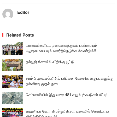
Editor
Related Posts
மாணவர்களிடம் தலைமைத்துவப் பண்பையும்
ஆளுமையையும் வளர்த்தெடுக்க வேண்டும்!!
நல்லூர் கோவில் வீதிக்கு பூட்டு!!
தரம் 5 புலமைப்பரிசில் பரீட்சை; மேலதிக வகுப்புகளுக்கு
நள்ளிரவு முதல் தடை!
செம்மணியில் இதுவரை 481 எலும்புக்கூடுகள் மீட்பு!
வவுனியா கோர விபத்து: விசாரணையில் வௌியான
திடுக்கிடும் தகவல்!