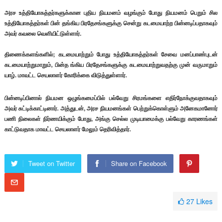
அரச உத்தியோகத்தர்களுக்கான புதிய நியமனம் வழங்கும் போது நியமனம் பெறும் சில
உத்தியோகத்தர்கள் பின் தங்கிய பிரதேசங்களுக்கு சென்று கடமையாற்ற பின்னடிப்பதாகவும்
அவர் கவலை வெளியிட்டுள்ளார்.
திணைக்களங்களில்; கடமையாற்றும் போது உத்தியோகத்தர்கள் சேவை மனப்பாண்புடன்
கடமையாற்றுமாறும், பின்த ங்கிய பிரதேசங்களுக்கு கடமையாற்றுவதற்கு முன் வருமாறும்
யாழ். மாவட்ட செயலாளர் கோரிக்கை விடுத்துள்ளார்.
பின்னடிப்பினால் நியமன ஒழுங்கமைப்பில் பல்வேறு சிரமங்களை எதிர்நோக்குவதாகவும்
அவர் சுட்டிக்காட்டினார். அத்துடன், அரச நியமனங்கள் பெற்றுக்கொள்ளும் அனேகமானோர்
பணி நிலைகள் நிர்ணயிக்கும் போது, அங்கு செல்ல முடியாமைக்கு பல்வேறு காரணங்கள்
காட்டுவதாக மாவட்ட செயலாளர் மேலும் தெரிவித்தார்.
Tweet on Twitter
Share on Facebook
27
Likes