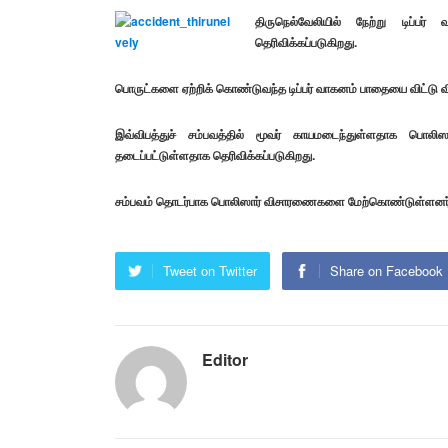
திருநெல்வேலியில் நேற்று டிப்பர
தெரிவிக்கப்படுகிறது.
பொருட்களை ஏற்றிக் கொண்டுவந்த டிப்பர் வாகனம் பாதையை விட்டு வி
இவ்விபத்துச் சம்பவத்தில் மூவர் காயமடைந்துள்ளதாக பொலிஸா
தடைப்பட்டுள்ளதாக தெரிவிக்கப்படுகிறது.
சம்பவம் தொடர்பாக பொலிஸார் விசாரணைகளை மேற்கொண்டுள்ளனர்
Tweet on Twitter
Share on Facebook
Editor