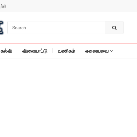
ற்றி
கல்வி
விளையாட்டு
வணிகம்
ஏனையவை