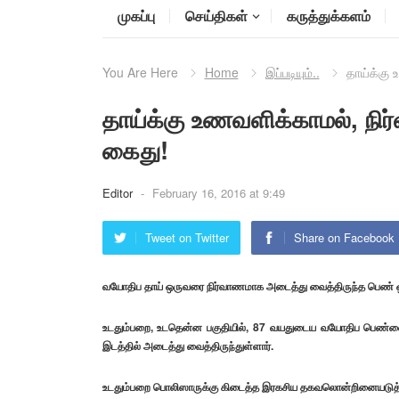
முகப்பு
செய்திகள்
கருத்துக்களம்
You Are Here
Home
இப்படியும்..
தாய்க்கு
தாய்க்கு உணவளிக்காமல், ந
கைது!
Editor
-
February 16, 2016 at 9:49
Tweet on Twitter
Share on Facebook
வயோதிப தாய் ஒருவரை நிர்வாணமாக அடைத்து வைத்திருந்த பெண் ஒ
உடதும்பறை, உடதென்ன பகுதியில், 87 வயதுடைய வயோதிப பெண
இடத்தில் அடைத்து வைத்திருந்துள்ளார்.
உடதும்பறை பொலிஸாருக்கு கிடைத்த இரகசிய தகவலொன்றினையடுத்