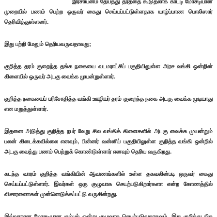
இரசாயனம் தேய்த்து தரத்தை கூடுதலாக காட்டி மோசடியான
முறையில் பணம் பெற்ற ஒருவர் கைது செய்யப்பட்டுள்ளதாக யாழ்ப்பாண பொலிஸார்
தெரிவித்துள்ளனர்.
இது பற்றி மேலும் தெரியவருவதாவது;
குறித்த தரம் குறைந்த தங்க நகையை வடமராட்சிப் பகுதியிலுள்ள அரச வங்கி ஒன்றின்
கிளையில் ஒருவர் அடகு வைக்க முயன்றுள்ளார்.
குறித்த நகையைப் பரிசோதித்த வங்கி ஊழியர் தரம் குறைந்த நகை அடகு வைக்க முடியாது
என மறுத்துள்ளார்.
இதனை அடுத்து குறித்த நபர் வேறு சில வங்கிக் கிளைகளில் அடகு வைக்க முயன்றும்
பலன் கிடைக்கவில்லை எனவும், பின்னர் வன்னிப் பகுதியிலுள்ள குறித்த வங்கி ஒன்றில்
அடகு வைத்து பணம் பெற்றுக் கொண்டுள்ளார் எனவும் தெரிய வருகிறது.
கடந்த வாரம் குறித்த வங்கியின் ஆவணங்களில் உள்ள தகவலின்படி ஒருவர் கைது
செய்யப்பட்டுள்ளார். இவர்கள் ஒரு குழுவாக செயற்படுகிறார்களா என்ற கோணத்தில்
விசாரணைகள் முன்னெடுக்கப்பட்டு வருகின்றது.
இவ்வாறான மோசடியான கும்பல் ஒன்று குழுவாக செயற்படுவதாகவும், இது குறித்து மிக