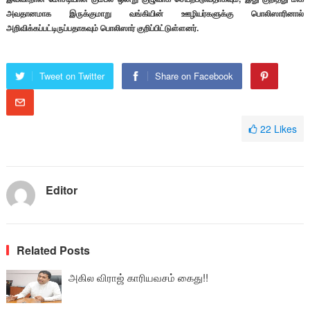
அவதானமாக இருக்குமாறு வங்கியின் ஊழியர்களுக்கு பொலிஸாரினால்
அறிவிக்கப்பட்டிருப்பதாகவும் பொலிஸார் குறிப்பிட்டுள்ளனர்.
Tweet on Twitter
Share on Facebook
22
Likes
Editor
Related Posts
அகில விராஜ் காரியவசம் கைது!!