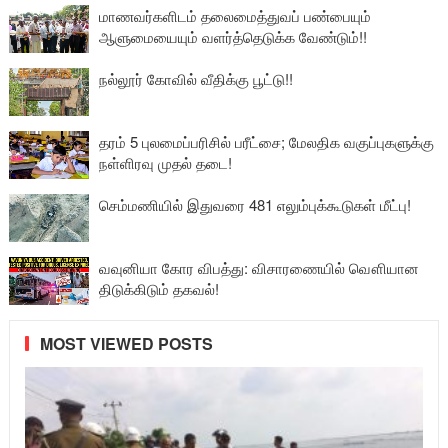
மாணவர்களிடம் தலைமைத்துவப் பண்பையும்
ஆளுமையையும் வளர்த்தெடுக்க வேண்டும்!!
நல்லூர் கோவில் வீதிக்கு பூட்டு!!
தரம் 5 புலமைப்பரிசில் பரீட்சை; மேலதிக வகுப்புகளுக்கு
நள்ளிரவு முதல் தடை!
செம்மணியில் இதுவரை 481 எலும்புக்கூடுகள் மீட்பு!
வவுனியா கோர விபத்து: விசாரணையில் வௌியான
திடுக்கிடும் தகவல்!
MOST VIEWED POSTS