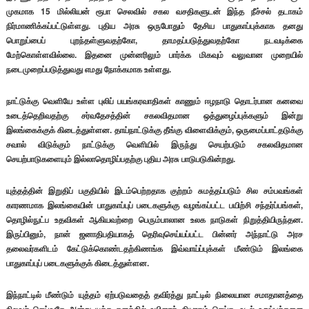
முகமாக 15 மில்லியன் ரூபா செலவில் சகல வசதிகளுடன் இந்த நீச்சல் தடாகம்
நிர்மாணிக்கப்பட்டுள்ளது. புதிய அரசு ஒருபோதும் தேசிய பாதுகாப்புக்காக தனது
பொறுப்பைப் புறந்தள்ளுவதற்கோ, தாமதப்படுத்துவதற்கோ நடவடிக்கை
மேற்கொள்ளவில்லை. இதனை முன்னரிலும் பார்க்க மிகவும் வலுவான முறையில்
நடைமுறைப்படுத்துவது எமது நோக்கமாக உள்ளது.
நாட்டுக்கு வெளியே உள்ள புலிப் பயங்கரவாதிகள் காணும் ஈழநாடு தொடர்பான கனவை
உடைத்தெறிவதற்கு சர்வதேசத்தின் சகலவிதமான ஒத்துழைப்புக்களும் இன்று
இலங்கைக்குக் கிடைத்துள்ளன. தாய்நாட்டுக்கு தீங்கு விளைவிக்கும், ஒருமைப்பாட்தடுக்கு
சவால் விடுக்கும் நாட்டுக்கு வெளியில் இருந்து செயற்படும் சகலவிதமான
செயற்பாடுகளையும் இல்லாதொழிப்பதற்கு புதிய அரசு பாடுபடுகின்றது.
யுத்தத்தின் இறுதிப் பகுதியில் இடம்பெற்றதாக குற்றம் சுமத்தப்படும் சில சம்பவங்கள்
காரணமாக இலங்கையின் பாதுகாப்புப் படைகளுக்கு வழங்கப்பட்ட பயிற்சி சந்தர்ப்பங்கள்,
தொழில்நுட்ப உதவிகள் ஆகியவற்றை பெரும்பாலான உலக நாடுகள் நிறுத்தியிருந்தன.
இருப்பினும், நான் ஜனாதிபதியாகத் தெரிவுசெய்யப்பட்ட பின்னர் அந்நாட்டு அரச
தலைவர்களிடம் கேட்டுக்கொண்டதற்கிணங்க இவ்வாய்ப்புக்கள் மீண்டும் இலங்கை
பாதுகாப்புப் படைகளுக்குக் கிடைத்துள்ளன.
இந்நாட்டில் மீண்டும் யுத்தம் ஏற்படுவதைத் தவிர்த்து நாட்டில் நிலையான சமாதானத்தை