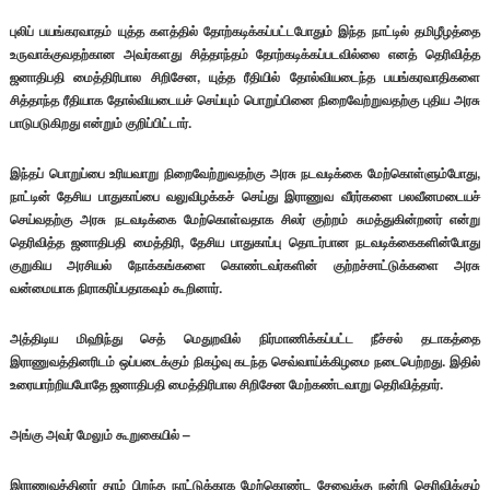
புலிப் பயங்கரவாதம் யுத்த களத்தில் தோற்கடிக்கப்பட்டபோதும் இந்த நாட்டில் தமிழீழத்தை
உருவாக்குவதற்கான அவர்களது சித்தாந்தம் தோற்கடிக்கப்படவில்லை எனத் தெரிவித்த
ஜனாதிபதி மைத்திரிபால சிறிசேன, யுத்த ரீதியில் தோல்வியடைந்த பயங்கரவாதிகளை
சித்தாந்த ரீதியாக தோல்வியடையச் செய்யும் பொறுப்பினை நிறைவேற்றுவதற்கு புதிய அரசு
பாடுபடுகிறது என்றும் குறிப்பிட்டார்.
இந்தப் பொறுப்பை உரியவாறு நிறைவேற்றுவதற்கு அரசு நடவடிக்கை மேற்கொள்ளும்போது,
நாட்டின் தேசிய பாதுகாப்பை வலுவிழக்கச் செய்து இராணுவ வீரர்களை பலவீனமடையச்
செய்வதற்கு அரசு நடவடிக்கை மேற்கொள்வதாக சிலர் குற்றம் சுமத்துகின்றனர் என்று
தெரிவித்த ஜனாதிபதி மைத்திரி, தேசிய பாதுகாப்பு தொடர்பான நடவடிக்கைகளின்போது
குறுகிய அரசியல் நோக்கங்களை கொண்டவர்களின் குற்றச்சாட்டுக்களை அரசு
வன்மையாக நிராகரிப்பதாகவும் கூறினார்.
அத்திடிய மிஹிந்து செத் மெதுறவில் நிர்மாணிக்கப்பட்ட நீச்சல் தடாகத்தை
இராணுவத்தினரிடம் ஒப்படைக்கும் நிகழ்வு கடந்த செவ்வாய்க்கிழமை நடைபெற்றது. இதில்
உரையாற்றியபோதே ஜனாதிபதி மைத்திரிபால சிறிசேன மேற்கண்டவாறு தெரிவித்தார்.
அங்கு அவர் மேலும் கூறுகையில் –
இராணுவத்தினர் தாம் பிறந்த நாட்டுக்காக மேற்கொண்ட சேவைக்கு நன்றி தெரிவிக்கும்