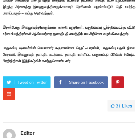
நிலவச் செய்வதே அன்று யுத்த களத்தில் உயிரைத் தியாகம் செய்த, உடல் உறுப்புக்களை
இழந்த அனைத்து இராணுவத்தினருக்காகவும் அரசினால் வழங்கப்படும் அதி உயர்ந்த
பாராட்டாகும் – என்று தெரிவித்தார்.
இதன்போது இராணுவத்தினருக்காக காணி உறுதிகள், பகுதியளவு பூர்த்தியடைந்த வீட்டு
உரிமைப்பத்திரங்கள் ஆகியவற்றை ஜனாதிபதி மைத்திரிபால சிறிசேன வழங்கிவைத்தார்.
பாதுகாப்பு அமைச்சின் செயலாளர் கருணாசேன ஹெட்டியாராச்சி, பாதுகாப்பு பதவி நிலை
பிரதானி, இராணுவத் தளபதி, கடற்படை தளபதி உள்ளிட்ட பாதுகாப்புப் பிரிவின் சிரேஷ்ட
பிரதிநிதிகள் இந்நிகழ்வில் கலந்துகொண்டனர்.
Tweet on Twitter
Share on Facebook
31
Likes
Editor