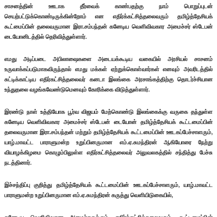
சாசனத்தின் ஊடாக தீர்வைக் காண்பதற்கு நாம் பொறுப்புடன்
செயற்பட்டுக்கொண்டிருக்கின்றோம் என எதிர்க்கட்சித்தலைவரும் தமிழ்த்தேசியக்
கூட்மைப்பின் தலைவருமான இரா.சம்பந்தன் கனேடிய வெளிவிவகார அமைச்சர் ஸ்டேபன்
டையோனிடத்தில் தெரிவித்துள்ளார்.
எமது அடிப்படை அபிலாஷைகளை அடையக்கூடிய வகையில் அரசியல் சாசனம்
உருவாக்கப்படுமாகவிருந்தால் எமது மக்கள் ஏற்றுக்கொள்வார்கள் எனவும் அவரிடத்தில்
சுட்டிக்காட்டிய எதிர்கட்சித்தலைவர் கனடா இலங்கை அரசாங்கத்திற்கு தொடர்ச்சியான
உந்துதலை வழங்கவேண்டுமெனவும் கோரிக்கை விடுத்துள்ளார்.
இரண்டு நாள் உத்தியோக பூர்வ விஜயம் மேற்கொண்டு இலங்கைக்கு வருகை தந்துள்ள
கனேடிய வெளிவிவகார அமைச்சர் ஸ்டேபன் டையோன் தமிழ்த்தேசியக் கூட்டமைப்பின்
தலைவருமான இரா.சம்பந்தன் மற்றும் தமிழ்த்தேசியக் கூட்டமைப்பின் ஊடகப்பேச்சாளரும்,
யாழ்.மாவட்ட பாராளுமன்ற உறுப்பினருமான எம்.ஏ.சுமந்திரன் ஆகியோரை நேற்று
வியாழக்கிழமை கொழும்பிலுள்ள எதிர்கட்சித்தலைவர் அலுவலகத்தில் சந்தித்து பேச்சு
நடத்தினார்.
இச்சந்திப்பு குறித்து தமிழ்த்தேசியக் கூட்டமைப்பின் ஊடகப்பேச்சாளரும், யாழ்.மாவட்ட
பாராளுமன்ற உறுப்பினருமான எம்.ஏ.சுமந்திரன் கருத்து வெளியிடுகையில்,