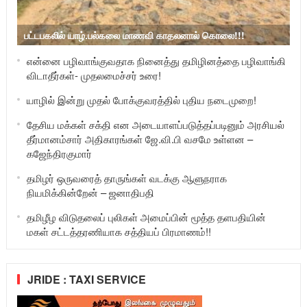
பட்டபகலில் யாழ்.பல்கலை மாணவி காதலனால் கொலை!!!
என்னை பழிவாங்குவதாக நினைத்து தமிழினத்தை பழிவாங்கி
விடாதீர்கள்- முதலமைச்சர் உரை!
யாழில் இன்று முதல் போக்குவரத்தில் புதிய நடைமுறை!
தேசிய மக்கள் சக்தி என அடையாளப்படுத்தப்படினும் அரசியல்
தீர்மானம்சார் அதிகாரங்கள் ஜே.வி.பி வசமே உள்ளன –
கஜேந்திரகுமார்
தமிழர் ஒருவரைத் தாருங்கள் வடக்கு ஆளுநராக
நியமிக்கின்றேன் – ஜனாதிபதி
தமிழீழ விடுதலைப் புலிகள் அமைப்பின் மூத்த தளபதியின்
மகள் சட்டத்தரணியாக சத்தியப் பிரமாணம்!!
JRIDE : TAXI SERVICE