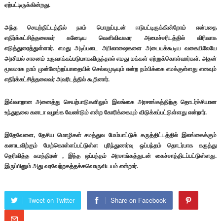
ஏற்பட்டிருக்கின்றது.
அந்த செயற்திட்டத்தில் நாம் பொறுப்புடன் ஈடுபட்டிருக்கின்றோம் என்பதை
எதிர்க்கட்சித்தலைவர் கனேடிய வெளிவிவகார அமைச்சரிடத்தில் விரிவாக
எடுத்துரைத்துள்ளார். எமது அடிப்படை அபிலாஷைகளை அடையக்கூடிய வகையிலேயே
அரசியல் சாசனம் உருவாக்கப்படுமாகவிருந்தால் எமது மக்கள் ஏற்றுக்கொள்வார்கள். அதன்
மூலமாக நாம் முன்னேற்றப்பாதையில் செல்லமுடியும் என்ற நம்பிக்கை எமக்குள்ளது எனவும்
எதிர்க்கட்சித்தலைவர் அவரிடத்தில் கூறினார்.
இவ்வாறான அனைத்து செயற்பாடுகளிலும் இலங்கை அரசாங்கத்திற்கு தொடர்ச்சியான
உந்துதலை கனடா வழங்க வேண்டும் என்ற கோரிக்கையும் விடுக்கப்பட்டுள்ளது என்றார்.
இதேவேளை, தேசிய மொழிகள் சமத்துவ மேம்பாட்டுக் கருத்திட்டத்தில் இலங்கைக்கும்
கனாடவிற்கும் மேற்கொள்ளப்பட்டுள்ள புரிந்துணர்வு ஒப்பந்தம் தொடர்பாக கருத்து
தெரிவித்த சுமந்திரன் , இந்த ஒப்பந்தம் அரசாங்கத்துடன் கைச்சாத்திடப்பட்டுள்ளது.
இருப்பினும் அது வரவேற்றகத்தக்கவொருவிடயம் என்றார்.
Tweet on Twitter
Share on Facebook