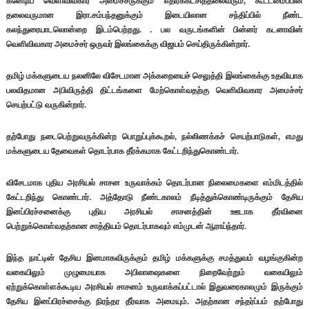
கனேடிய வெளிவிவகார அமைச்சருக்கும் எதிர்க்கட்சித்தலைவரும், கூட்டமைப்பின்
தலைவருமான இரா.சம்பந்தனுக்கும் இடையிலான சந்திப்பில் நீண்ட
கலந்துரையாடலொன்றை இடம்பெற்றது. . பல வருடங்களின் பின்னர் கடனாவின்
வெளிவிவகார அமைச்சர் ஒருவர் இலங்கைக்கு விஜயம் செய்திருக்கின்றார்.
தமிழ் மக்களுடைய நலனிலே விசேடமான அக்கறையைச் செலுத்தி இலங்கைக்கு உதவியாக
பலவிதமான அபிவிருத்தி திட்டங்களை மேற்கொள்வதற்கு வெளிவிவகார அமைச்சர்
செயற்பட்டு வருகின்றார்.
தற்போது நடைபெற்றுவருக்கின்ற பொறுப்புக்கூறல், நல்லிணக்கச் செயற்பாடுகள், எமது
மக்களுடைய தேவைகள் தொடர்பாக தீர்க்கமாக கேட்டறிந்துகொண்டார்.
விசேடமாக புதிய அரசியல் சாசன உருவாக்கம் தொடர்பான நிலைமைகளை எம்மிடத்தில்
கேட்டறிந்து கொண்டார். அத்தோடு நீண்டகாலம் நீடித்துக்கொண்டிருக்கும் தேசிய
இனப்பிரச்சனைக்கு புதிய அரசியல் சாசனத்தின் ஊடாக தீர்வினை
பெற்றுக்கொள்வதற்கான சாத்தியம் தொடர்பாகவும் எம்முடன் ஆராய்ந்தார்.
இந்த நாட்டின் தேசிய இனமாகவிருக்கும் தமிழ் மக்களுக்கு சமத்துவம் வழங்குகின்ற
வகையிலும் முழுமையாக அபிலாஷைகளை நிறைவேற்றும் வகையிலும்
ஏற்றுக்கொள்ளக்கூடிய அரசியல் சாசனம் உருவாக்கப்பட்டால் இதுவரைகாலமும் இருக்கும்
தேசிய இனப்பிரச்சைக்கு நிரந்தர தீர்வாக அமையும். அதற்கான சந்தர்ப்பம் தற்போது