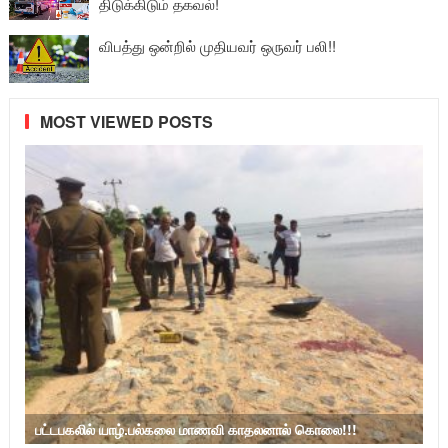
திடுக்கிடும் தகவல்!
விபத்து ஒன்றில் முதியவர் ஒருவர் பலி!!
MOST VIEWED POSTS
பட்டபகலில் யாழ்.பல்கலை மாணவி காதலனால் கொலை!!!