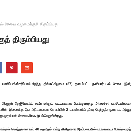
பஸ் சேவை வழமைக்குத் திரும்பியது
் திரும்பியது
ணிப்பகிஸ்கரிப்பால் நேற்று திங்கட்கிழமை (27) தடைப்பட்ட தனியார் பஸ் சேவை இன்
ண ஆளுநர் றெஜினோல்ட் கூரே மற்றும் வடமாகாண போக்குவரத்து அமைச்சர் பா.டெனீஸ்வர
டலில், இணைந்த நேர அட்டவணை தொடர்பில் 2 வாரங்களில் தீர்வு பெற்றுத்தருவதாக ஆளுந
்று முதல் பஸ் சேவை சீராக இடம்பெறுகின்றது.
சபைக்குச் சொந்தமான பஸ் 40 சதவீதம் என்ற விகிதாசார அடிப்படையில் வடமாகாண போக்குவரத்