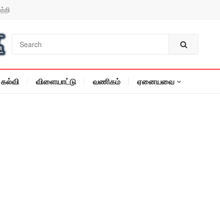
ற்றி
கல்வி
விளையாட்டு
வணிகம்
ஏனையவை