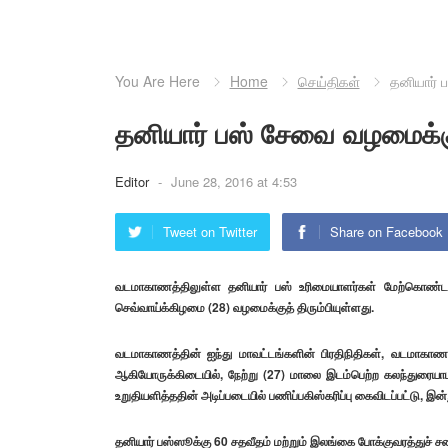
You Are Here
Home
செய்திகள்
தனியார் 
தனியார் பஸ் சேவை வழமைக்குத
Editor
-
June 28, 2016 at 4:53
Tweet on Twitter
Share on Facebook
வடமாகாணத்திலுள்ள தனியார் பஸ் உரிமையாளர்கள் மேற்கொண்ட ப
செவ்வாய்க்கிழமை (28) வழமைக்குத் திரும்பியுள்ளது.
வடமாகாணத்தின் ஐந்து மாவட்டங்களின் பிரதிநிதிகள், வடமாகா
ஆகியோருக்கிடையில், நேற்று (27) மாலை இடம்பெற்ற கலந்துரையா
உறுதியளித்ததின் அடிப்படையில் பணிப்பகிஸ்கரிப்பு கைவிடப்பட்டு, இன
தனியார் பஸ்ஸூக்கு 60 சதவீதம் மற்றும் இலங்கை போக்குவரத்துச் 