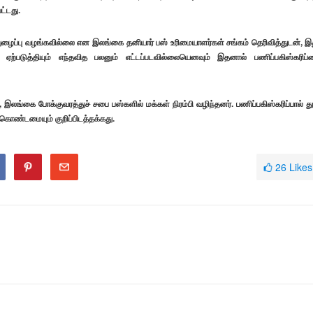
்டது.
ழைப்பு வழங்கவில்லை என இலங்கை தனியார் பஸ் உரிமையாளர்கள் சங்கம் தெரிவித்துடன், இ
 ஏற்படுத்தியும் எந்தவித பலனும் எட்டப்படவில்லையெனவும் இதனால் பணிப்பகிஸ்கரிப்
 இலங்கை போக்குவரத்துச் சபை பஸ்களில் மக்கள் நிரம்பி வழிந்தனர். பணிப்பகிஸ்கரிப்பால் த
்கொண்டமையும் குறிப்பிடத்தக்கது.
26
Likes