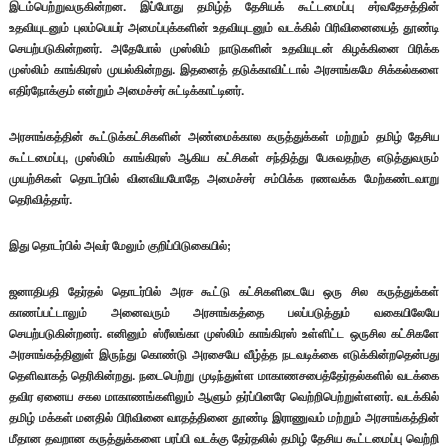
இடம்பெற்றுவருகின்றன. இப்போது தமிழ்த் தேசியக் கூட்டமைப்பு சர்வதேசத்தின்
உதவியுடனும் புலம்பெயர் அமைப்புக்களின் உதவியுடனும் வடக்கில் பிரிவினையைத் தூண்டி
செயற்படுகின்றனர். அதேபோல் முஸ்லிம் நாடுகளின் உதவியுடன் கிழக்கினை பிரிக்க
முஸ்லிம் காங்கிரஸ் முயல்கின்றது. இதனைத் தடுக்காவிட்டால் அரசாங்கமே சிக்கல்களை
எதிர்நோக்கும் என்றும் அமைச்சர் சுட்டிக்காட்டினர்.
அரசாங்கத்தின் கூட்டுக்கட்சிகளின் அண்மைக்கால கருத்துக்கள் மற்றும் தமிழ் தேசிய
கூட்டமைப்பு, முஸ்லிம் காங்கிரஸ் ஆகிய கட்சிகள் சந்தித்து பேசுவதற்கு எடுத்துவரும்
முயற்சிகள் தொடர்பில் வினவியபோதே அமைச்சர் சம்பிக்க ரணவக்க மேற்கண்டவாறு
தெரிவித்தார்.
இது தொடர்பில் அவர் மேலும் குறிப்பிடுகையில்;
ஜனாதிபதி தேர்தல் தொடர்பில் அரச கூட்டு கட்சிகளிடையே ஒரு சில கருத்துக்கள்
காணப்பட்டாலும் அனைவரும் அரசாங்கத்தை பலப்படுத்தும் வகையிலேயே
செயற்படுகின்றனர். எனினும் ஸ்ரீலங்கா முஸ்லிம் காங்கிரஸ் உள்ளிட்ட ஒருசில கட்சிகளே
அரசாங்கத்தினுள் இருந்து கொண்டு அரசையே வீழ்த்த நடவடிக்கை எடுக்கின்றதென்பது
தெளிவாகத் தெரிகின்றது. நடைபெற்று முடிந்துள்ள மாகாணசபைத்தேர்தல்களில் வடக்கை
தவிர ஏனைய சகல மாகாணங்களிலும் ஆளும் தர்ப்பினரே வெற்றிபெற்றுள்ளனர். வடக்கில்
தமிழ் மக்கள் மனதில் பிரிவினை வாதத்தினை தூண்டி இராணுவம் மற்றும் அரசாங்கத்தின்
மீதான தவறான கருத்துக்களை பரப்பி வடக்கு தேர்தலில் தமிழ் தேசிய கூட்டமைப்பு வெற்றி