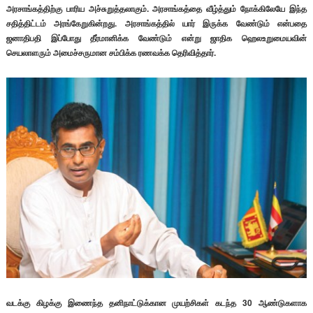
அரசாங்கத்திற்கு பாரிய அச்சுறுத்தலாகும். அரசாங்கத்தை வீழ்த்தும் நோக்கிலேயே இந்த
சதித்திட்டம் அரங்கேறுகின்றது.
அரசாங்கத்தில் யார் இருக்க வேண்டும் என்பதை
ஜனாதிபதி இப்போது தீர்மானிக்க வேண்டும் என்று ஜாதிக ஹெலஉறுமையவின்
செயலாளரும் அமைச்சருமான சம்பிக்க ரணவக்க தெரிவித்தார்.
வடக்கு கிழக்கு இணைந்த தனிநாட்டுக்கான முயற்சிகள் கடந்த 30 ஆண்டுகளாக