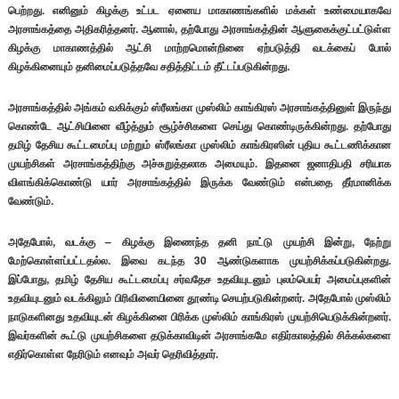
பெற்றது. எனினும் கிழக்கு உட்பட ஏனைய மாகாணங்களில் மக்கள் உண்மையாகவே
அரசாங்கத்தை அதிகரித்தனர். ஆனால், தற்போது அரசாங்கத்தின் ஆளுகைக்குட்பட்டுள்ள
கிழக்கு மாகாணத்தில் ஆட்சி மாற்றமொன்றினை ஏற்படுத்தி வடக்கைப் போல்
கிழக்கினையும் தனிமைப்படுத்தவே சதித்திட்டம் தீட்டப்படுகின்றது.
அரசாங்கத்தில் அங்கம் வகிக்கும் ஸ்ரீலங்கா முஸ்லிம் காங்கிரஸ் அரசாங்கத்தினுள் இருந்து
கொண்டே ஆட்சியினை வீழ்த்தும் சூழ்ச்சிகளை செய்து கொண்டிருக்கின்றது. தற்போது
தமிழ் தேசிய கூட்டமைப்பு மற்றும் ஸ்ரீலங்கா முஸ்லிம் காங்கிரஸின் புதிய கூட்டணிக்கான
முயற்சிகள் அரசாங்கத்திற்கு அச்சுறுத்தலாக அமையும். இதனை ஜனாதிபதி சரியாக
விளங்கிக்கொண்டு யார் அரசாங்கத்தில் இருக்க வேண்டும் என்பதை தீர்மானிக்க
வேண்டும்.
அதேபோல், வடக்கு – கிழக்கு இணைந்த தனி நாட்டு முயற்சி இன்று, நேற்று
மேற்கொள்ளப்பட்டதல்ல. இவை கடந்த 30 ஆண்டுகளாக முயற்சிக்கப்படுகின்றது.
இப்போது, தமிழ் தேசிய கூட்டமைப்பு சர்வதேச உதவியுடனும் புலம்பெயர் அமைப்புகளின்
உதவியுடனும் வடக்கிலும் பிரிவினையினை தூண்டி செயற்படுகின்றனர். அதேபோல் முஸ்லிம்
நாடுகளினது உதவியுடன் கிழக்கினை பிரிக்க முஸ்லிம் காங்கிரஸ் முயற்சியெடுக்கின்றனர்.
இவர்களின் கூட்டு முயற்சிகளை தடுக்காவிடின் அரசாங்கமே எதிர்காலத்தில் சிக்கல்களை
எதிர்கொள்ள நேரிடும் எனவும் அவர் தெரிவித்தார்.